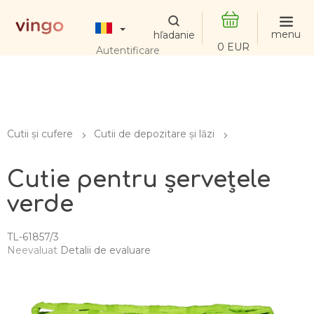
Treci
la
conținut
COŞ
Autentificare
DE
CUMPĂRĂTUR
Cutii și cufere
Cutii de depozitare și lăzi
Cutie pentru șervețele
verde
TL-61857/3
Evaluarea
Neevaluat
Detalii de evaluare
medie
a
produsului
este