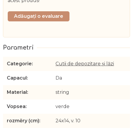
acest produs!
Adăugaţi o evaluare
Categorie
:
Cutii de depozitare și lăzi
Capacul
:
Da
Material
:
string
Vopsea
:
verde
rozměry (cm)
:
24x14, v. 10