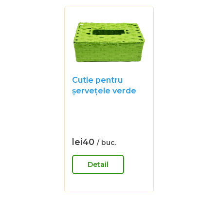
Cutie pentru
șervețele verde
Evaluarea
medie
a
produsului
lei40
/ buc.
Evaluare
este
preţ:
0,0
Detail
din
5
stele.