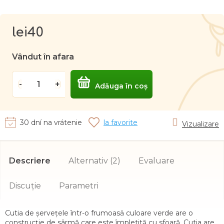
lei40
Evaluare
preţ:
Vândut în afara
Adăuga în coş
30 dní na vrátenie
Vizualizare
Descriere
Alternativ (2)
Evaluare
Discuţie
Cutia de șervețele într-o frumoasă culoare verde are o
construcție de sârmă care este împletită cu sfoară. Cutia are