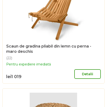
r
o
d
u
s
e
Scaun de gradina pliabil din lemn cu perna -
maro deschis
(22)
Evaluarea
Pentru expediere imediată
medie
a
produsului
Detalii
lei1 019
este
4,5
din
5
stele.