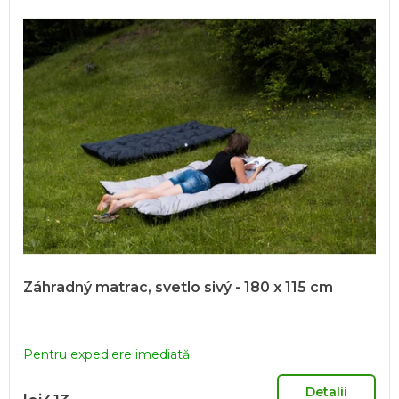
5
stele.
Záhradný matrac, svetlo sivý - 180 x 115 cm
Pentru expediere imediată
Detalii