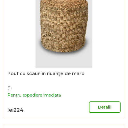
Pouf cu scaun în nuanțe de maro
(1)
Evaluarea
Pentru expediere imediată
medie
a
produsului
Detalii
lei224
este
5,0
din