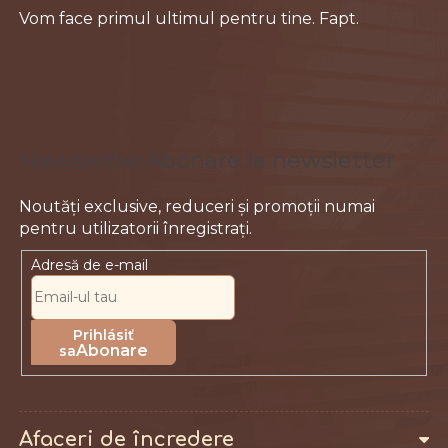
b
i
s
l
o
o
l
r
Abonare la newsletter
Adresă de e-mail
Abonare
Afaceri de încredere