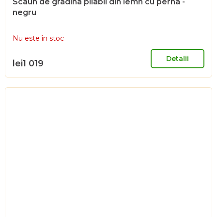
Scaun de gradina pliabil din lemn cu perna -
negru
Nu este în stoc
Detalii
lei1 019