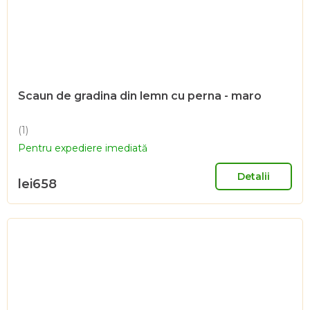
Scaun de gradina din lemn cu perna - maro
(1)
Evaluarea
Pentru expediere imediată
medie
a
produsului
Detalii
lei658
este
5,0
din
5
stele.