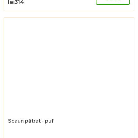
lei314
Scaun pătrat - puf