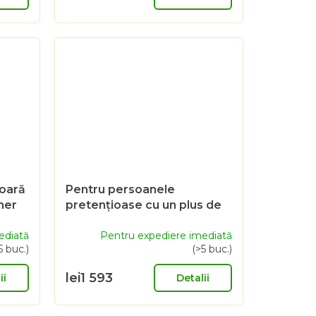
șoară
Pentru persoanele
her
pretențioase cu un plus de
gust - Voucher cadou de
ediată
5000 Sk
Pentru expediere imediată
5 buc.)
(>5 buc.)
lei1 593
ii
Detalii