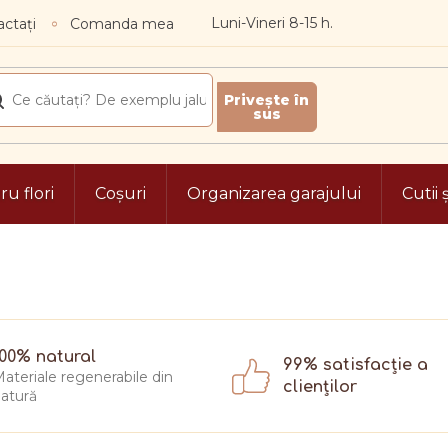
ctați
Comanda mea
u flori
Coșuri
Organizarea garajului
Cutii 
100% natural
99% satisfacție a
ateriale regenerabile din
clienților
atură