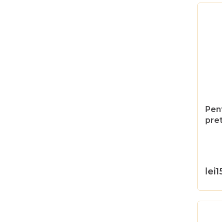
Pen
pret
gus
500
lei1