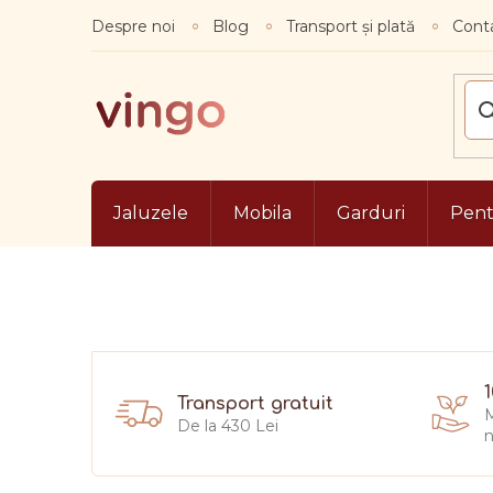
Treci
Despre noi
Blog
Transport și plată
Conta
la
conținut
Jaluzele
Mobila
Garduri
Pentr
Transport gratuit
M
De la 430 Lei
n