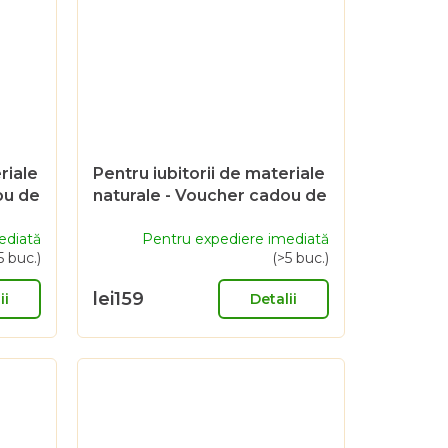
riale
Pentru iubitorii de materiale
ou de
naturale - Voucher cadou de
500 CZK
ediată
Pentru expediere imediată
5 buc.)
(>5 buc.)
lei159
ii
Detalii