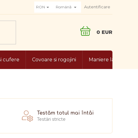
Autentificare
RON
Română
COŞ
DE
CUMPĂRĂTURI
și cufere
Covoare si rogojini
Maniere la masa
Testăm totul mai întâi
Testări stricte