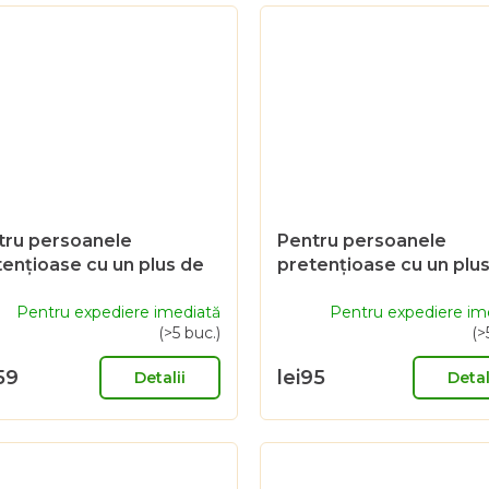
tru persoanele
Pentru persoanele
ențioase cu un plus de
pretențioase cu un plu
t - Voucher cadou de
gust - Voucher cadou d
 CZK
Pentru expediere imediată
300 CZK
Pentru expediere im
(>5 buc.)
(>
59
lei95
Detalii
Detal