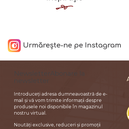
o
l
u
l
l
i
Urmărește-ne pe Instagram
s
t
ă
r
Abonare la
i
newsletter
l
o
Introduceţi adresa dumneavoastră de e-
r
mail şi vă vom trimite informaţii despre
produsele noi disponibile în magazinul
nostru virtual.