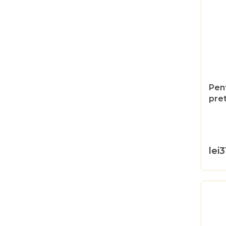
Pen
pret
gus
100
lei3