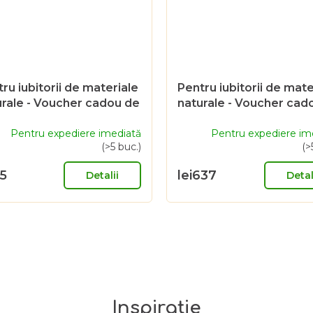
ru iubitorii de materiale
Pentru iubitorii de mate
urale - Voucher cadou de
naturale - Voucher cad
 CZK
2000 CZK
Pentru expediere imediată
Pentru expediere im
(>5 buc.)
(>
95
lei637
Detalii
Detal
C
o
n
t
r
Inspirație