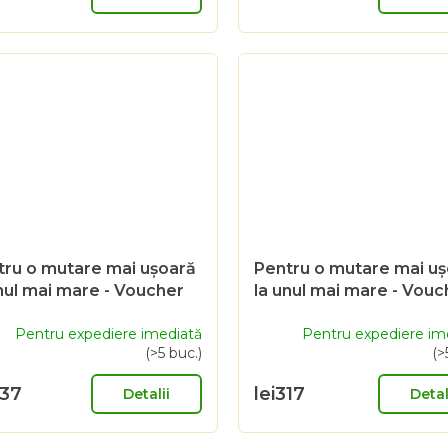
tru o mutare mai ușoară
Pentru o mutare mai u
nul mai mare - Voucher
la unul mai mare - Vouc
ou de 2000 Sk
cadou de 1000 Sk
Pentru expediere imediată
Pentru expediere im
(>5 buc.)
(>
637
lei317
Detalii
Detal