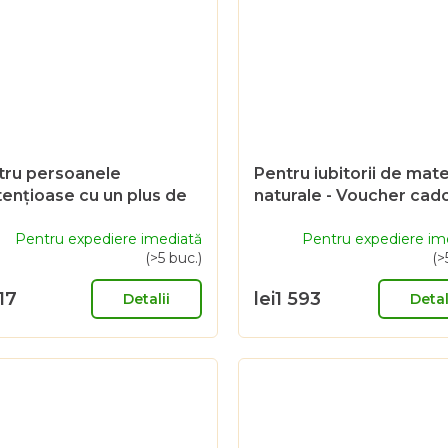
tru persoanele
Pentru iubitorii de mate
ențioase cu un plus de
naturale - Voucher cad
t - Voucher cadou de
5000 CZK
0 Sk
Pentru expediere imediată
Pentru expediere im
(>5 buc.)
(>
17
lei1 593
Detalii
Detal