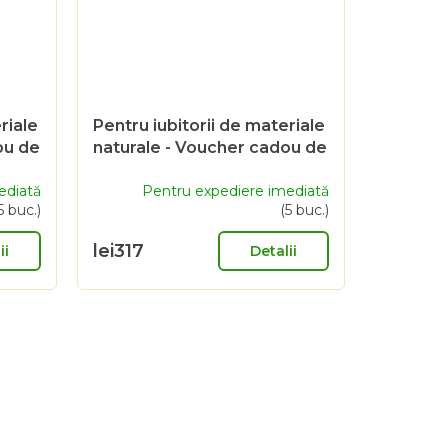
riale
Pentru iubitorii de materiale
ou de
naturale - Voucher cadou de
1000 Sk
ediată
Pentru expediere imediată
5 buc.)
(5 buc.)
lei317
ii
Detalii