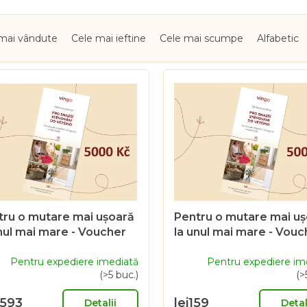
mai vândute
Cele mai ieftine
Cele mai scumpe
Alfabetic
tru o mutare mai ușoară
Pentru o mutare mai u
nul mai mare - Voucher
la unul mai mare - Vouc
ou de 5000 Sk
cadou de 500 CZK
Pentru expediere imediată
Pentru expediere im
(>5 buc.)
(>
 593
lei159
Detalii
Detal