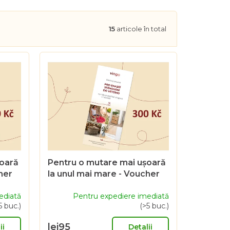
15
articole în total
șoară
Pentru o mutare mai ușoară
her
la unul mai mare - Voucher
cadou de 300 CZK
ediată
Pentru expediere imediată
5 buc.)
(>5 buc.)
lei95
ii
Detalii