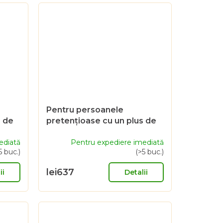
Pentru persoanele
s de
pretențioase cu un plus de
e
gust - Voucher cadou de
ediată
2000 Sk
Pentru expediere imediată
5 buc.)
(>5 buc.)
lei637
ii
Detalii