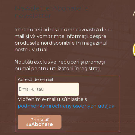
r
Abonare la
i
newsletter
l
o
Introduceţi adresa dumneavoastră de e-
r
mail şi vă vom trimite informaţii despre
produsele noi disponibile în magazinul
nostru virtual.
Adresă de e-mail
Vložením e-mailu súhlasíte s
podmienkami ochrany osobných údajov
Abonare