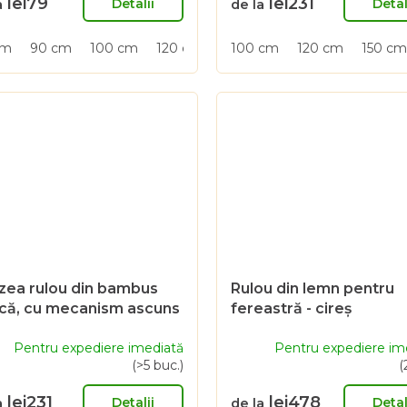
lei79
lei231
este
Detalii
Detal
a
de la
4,5
din
cm
90 cm
100 cm
120 cm
150 cm
100 cm
180 cm
120 cm
150 cm
5
.
stele.
uzea rulou din bambus
Rulou din lemn pentru
că, cu mecanism ascuns
fereastră - cireș
tural, 250 cm
Pentru expediere imediată
Pentru expediere im
(>5 buc.)
(
lei231
lei478
Detalii
Detal
a
de la