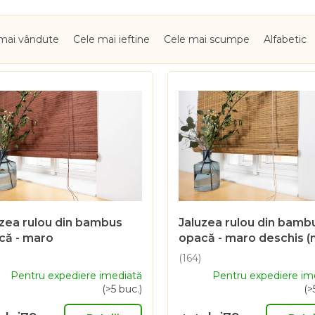
mai vândute
Cele mai ieftine
Cele mai scumpe
Alfabetic
uzea rulou din bambus
Jaluzea rulou din bamb
că - maro
opacă - maro deschis (
(164)
uarea
Evaluarea
Pentru expediere imediată
Pentru expediere im
ie
medie
(>5 buc.)
(>
a
usului
produsului