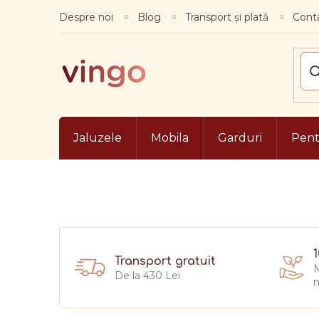
Treci
Despre noi
Blog
Transport și plată
Conta
la
conținut
Jaluzele
Mobila
Garduri
Pentr
Transport gratuit
M
De la 430 Lei
n