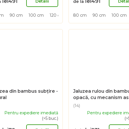
lei491
lei491
este
Detalii
Detal
a
de la
4,8
din
cm
90 cm
100 cm
120 cm
150 cm
80 cm
90 cm
100 cm
5
.
stele.
zea din bambus subțire -
Jaluzea rulou din bamb
ral
opacă, cu mecanism a
– maro, 250 cm
(14)
uarea
Evaluarea
Pentru expediere imediată
Pentru expediere im
ie
medie
(>5 buc.)
(>
a
usului
produsului