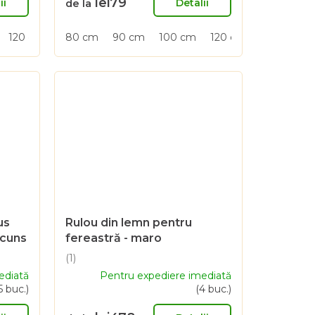
lei79
este
ii
Detalii
de la
4,6
din
120 cm
150 cm
80 cm
90 cm
100 cm
120 cm
150 cm
5
stele.
us
Rulou din lemn pentru
scuns
fereastră - maro
(1)
Evaluarea
ediată
Pentru expediere imediată
medie
5 buc.)
(4 buc.)
a
produsului