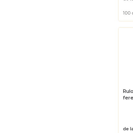
100
Rul
fere
de l