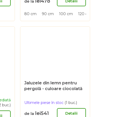
lei478
este
ii
Detalii
de la
5,0
din
80 cm
90 cm
100 cm
120 cm
150 cm
5
stele.
Jaluzele din lemn pentru
pergolă - culoare ciocolată
cu lapte
ediată
Ultimele piese în stoc
(1 buc.)
2 buc.)
lei541
Detalii
de la
ii