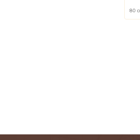
80 
S