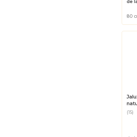
este
de l
4,6
din
80 
5
stele
Jalu
natu
(15)
Eval
med
a
prod