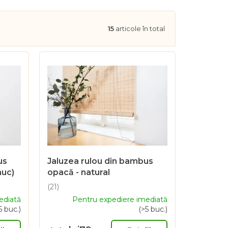
15
articole în total
us
Jaluzea rulou din bambus
nuc)
opacă - natural
(21)
Evaluarea
ediată
Pentru expediere imediată
medie
5 buc.)
(>5 buc.)
a
produsului