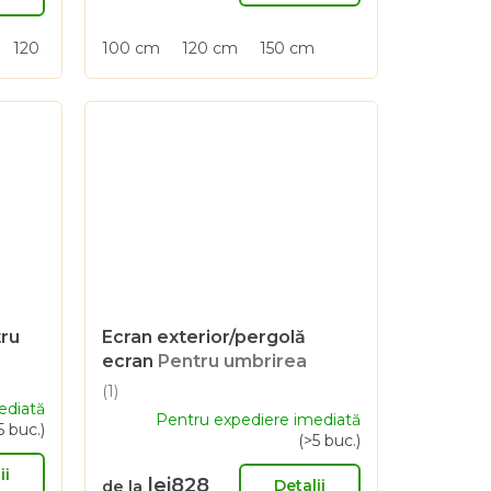
120 cm
150 cm
100 cm
120 cm
150 cm
tru
Ecran exterior/pergolă
ecran
Pentru umbrirea
laterală a pergolei
(1)
Evaluarea
ediată
Pentru expediere imediată
medie
5 buc.)
(>5 buc.)
a
produsului
ii
lei828
este
Detalii
de la