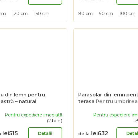
 cm
120 cm
150 cm
80 cm
90 cm
100 cm
ou din lemn pentru
Parasolar din lemn pen
astră – natural
terasa
Pentru umbrirea
laterală a pergolei
Pentru expediere imediată
Pentru expediere im
(2 buc.)
(>
lei515
lei632
Detalii
Detal
a
de la