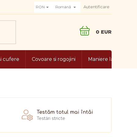
Autentificare
RON
Română
COŞ
DE
CUMPĂRĂTURI
și cufere
Covoare si rogojini
Maniere la masa
Testăm totul mai întâi
Testări stricte