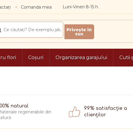
ctați
Comanda mea
u flori
Coșuri
Organizarea garajului
Cutii 
100% natural
99% satisfacție a
ateriale regenerabile din
clienților
atură