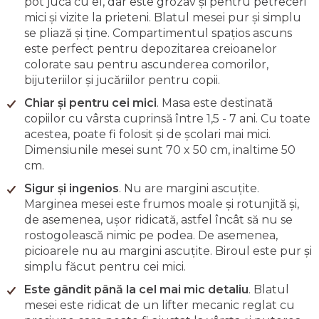
pot juca cu el, dar este grozav și pentru petreceri
mici și vizite la prieteni. Blatul mesei pur și simplu
se pliază și ține. Compartimentul spațios ascuns
este perfect pentru depozitarea creioanelor
colorate sau pentru ascunderea comorilor,
bijuteriilor și jucăriilor pentru copii.
Chiar și pentru cei mici
. Masa este destinată
copiilor cu vârsta cuprinsă între 1,5 - 7 ani. Cu toate
acestea, poate fi folosit și de școlari mai mici.
Dimensiunile mesei sunt 70 x 50 cm, inaltime 50
cm.
Sigur și ingenios
. Nu are margini ascuțite.
Marginea mesei este frumos moale și rotunjită și,
de asemenea, ușor ridicată, astfel încât să nu se
rostogolească nimic pe podea. De asemenea,
picioarele nu au margini ascuțite. Biroul este pur și
simplu făcut pentru cei mici.
Este gândit până la cel mai mic detaliu
. Blatul
mesei este ridicat de un lifter mecanic reglat cu