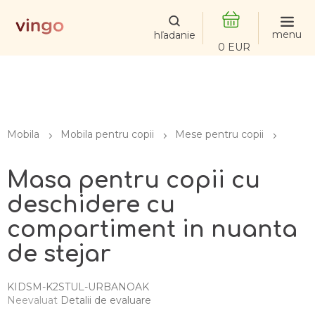
Treci
la
conținut
COŞ
DE
CUMPĂRĂTUR
Mobila
Mobila pentru copii
Mese pentru copii
Masa pentru copii cu
deschidere cu
compartiment in nuanta
de stejar
KIDSM-K2STUL-URBANOAK
Evaluarea
Neevaluat
Detalii de evaluare
medie