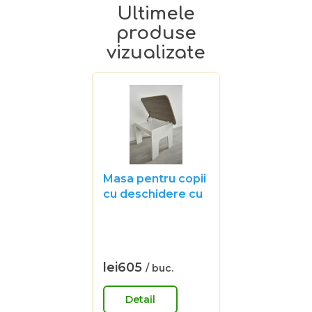
Masa pentru copii
cu deschidere cu
compartiment in
nuanta de stejar
Evaluarea
medie
a
produsului
lei605
/ buc.
Evaluare
este
preţ:
0,0
Detail
din