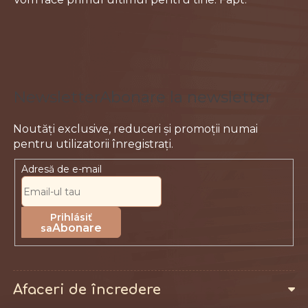
s
o
l
Abonare la newsletter
Adresă de e-mail
Abonare
Afaceri de încredere