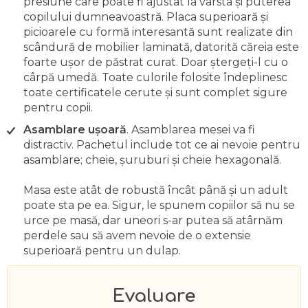
presiune care poate fi ajustat la vârsta și puterea
copilului dumneavoastră. Placa superioară și
picioarele cu formă interesantă sunt realizate din
scândură de mobilier laminată, datorită căreia este
foarte ușor de păstrat curat. Doar ștergeți-l cu o
cârpă umedă. Toate culorile folosite îndeplinesc
toate certificatele cerute și sunt complet sigure
pentru copii.
Asamblare ușoară
. Asamblarea mesei va fi
distractiv. Pachetul include tot ce ai nevoie pentru
asamblare; cheie, șuruburi și cheie hexagonală.
Masa este atât de robustă încât până și un adult
poate sta pe ea. Sigur, le spunem copiilor să nu se
urce pe masă, dar uneori s-ar putea să atârnăm
perdele sau să avem nevoie de o extensie
superioară pentru un dulap.