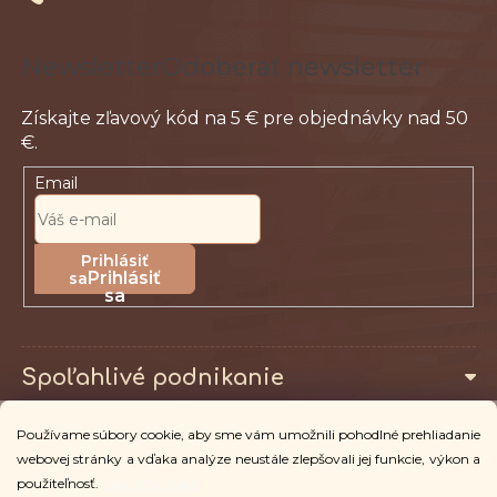
e
Odoberať newsletter
Email
Prihlásiť
sa
Spoľahlivé podnikanie
Používame súbory cookie, aby sme vám umožnili pohodlné prehliadanie
Pro zákazníky
webovej stránky a vďaka analýze neustále zlepšovali jej funkcie, výkon a
použiteľnosť.
Viac informácií