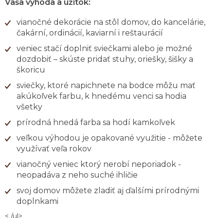
Vaša výhoda a úžitok:
vianočné dekorácie na stôl domov, do kancelárie,
čakární, ordinácií, kaviarní i reštaurácií
veniec stačí doplniť sviečkami alebo je možné
dozdobiť – skúste pridať stuhy, oriešky, šišky a
škoricu
sviečky, ktoré napichnete na bodce môžu mať
akúkoľvek farbu, k hnedému venci sa hodia
všetky
prírodná hnedá farba sa hodí kamkoľvek
veľkou výhodou je opakované využitie - môžete
využívať veľa rokov
vianočný veniec ktorý nerobí neporiadok -
neopadáva z neho suché ihličie
svoj domov môžete zladiť aj ďalšími prírodnými
doplnkami
< /ul>