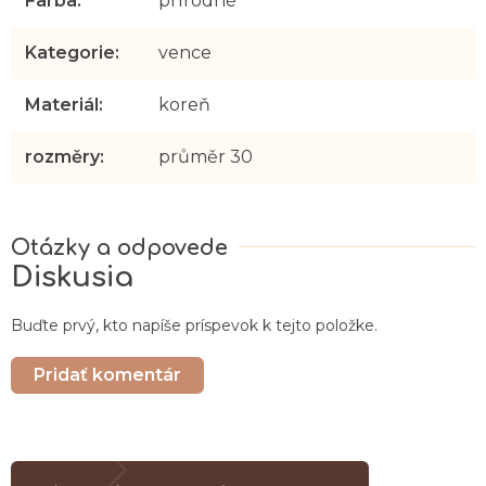
Farba
:
prírodné
Kategorie
:
vence
Materiál
:
koreň
rozměry
:
průměr 30
Diskusia
Buďte prvý, kto napíše príspevok k tejto položke.
Pridať komentár