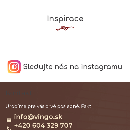
Inspirace
Sledujte nás na instagramu
Z
Kontakt
á
p
ä
info
@
vingo.sk
t
+420 604 329 707
i