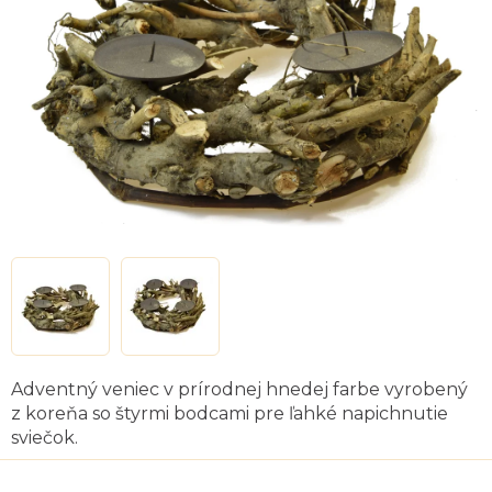
hviezdičiek.
Adventný veniec v prírodnej hnedej farbe vyrobený
z koreňa so štyrmi bodcami pre ľahké napichnutie
sviečok.