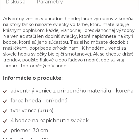
Diskusia
Parametry
Adventný veniec v prírodnej hnedej farbe vyrobený z koreňa,
na ktorý ľahko naložíte sviečky vo farbe, ktorú máte radi, je
krásnym doplnkom každej vianočnej i predvianočnej výzdoby.
Na veniec stačí len doplniť sviečky, ktoré napichnete na štyri
bodce, ktoré sú jeho súčasťou. Tiež si ho môžete dozdobiť
mašličkami, poprípade prírodninami. K hnedému venci sa
skvele hodia sviečky bielej či smotanovej. Ak sa chcete držať
trendov, použite fialové alebo ľadovo modré, obe sú vraj
farbami tohtoročných Vianoc.
Informácie o produkte:
adventný veniec z prírodného materiálu - koreňa
farba hnedá - prírodná
tvar venca (kruh)
4 bodce na napichnutie sviečok
priemer: 30 cm