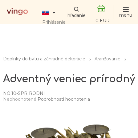
Prejsť
na
obsah
NÁKUPNÝ
Prihlásenie
KOŠÍK
Doplnky do bytu a záhradné dekorácie
Aranžovanie
Adventný veniec prírodný
NO.10-SPRIRODNI
Priemerné
Neohodnotené
Podrobnosti hodnotenia
hodnotenie
produktu
je
0,0
z
5