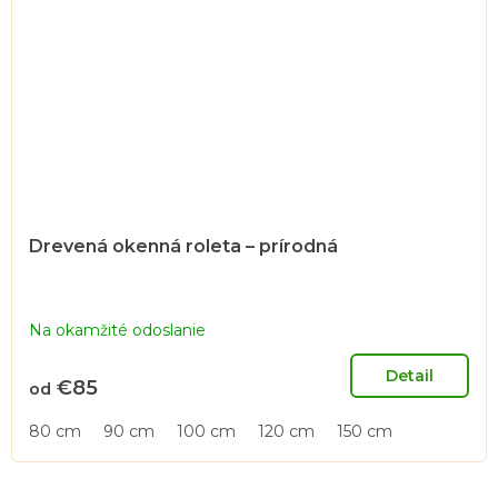
Drevená okenná roleta – prírodná
Na okamžité odoslanie
Detail
€85
od
80 cm
90 cm
100 cm
120 cm
150 cm