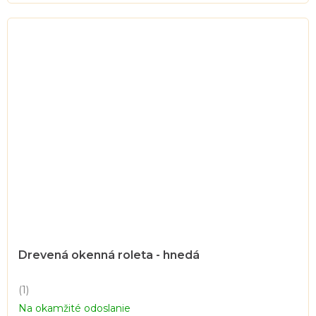
hviezdičiek.
Drevená okenná roleta - hnedá
(1)
Priemerné
Na okamžité odoslanie
hodnotenie