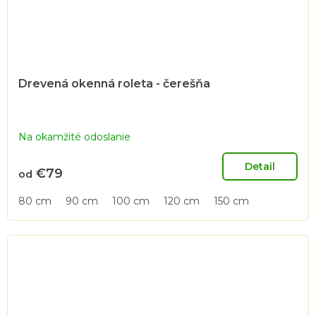
Drevená okenná roleta - čerešňa
Na okamžité odoslanie
Detail
€79
od
80 cm
90 cm
100 cm
120 cm
150 cm