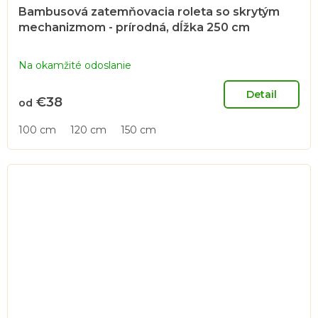
Bambusová zatemňovacia roleta so skrytým
mechanizmom - prírodná, dĺžka 250 cm
Na okamžité odoslanie
Detail
€38
od
100 cm
120 cm
150 cm