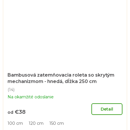
Bambusová zatemňovacia roleta so skrytým
mechanizmom - hnedá, dĺžka 250 cm
(14)
Priemerné
Na okamžité odoslanie
hodnotenie
produktu
je
Detail
€38
od
4,5
z
100 cm
120 cm
150 cm
5