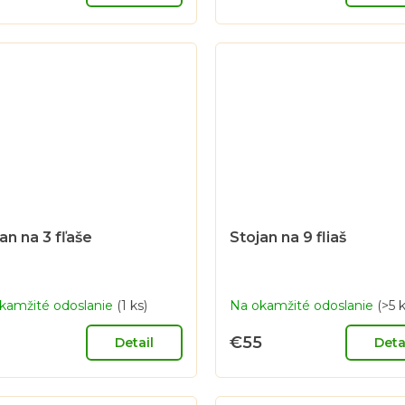
an na 3 fľaše
Stojan na 9 fliaš
kamžité odoslanie
(1 ks)
Na okamžité odoslanie
(>5 k
€55
Detail
Deta