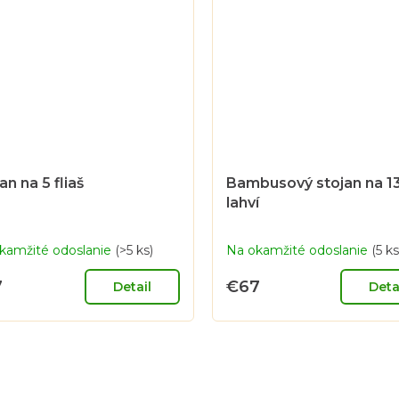
an na 5 fliaš
Bambusový stojan na 1
lahví
kamžité odoslanie
(>5 ks)
Na okamžité odoslanie
(5 ks
7
€67
Detail
Deta
O
v