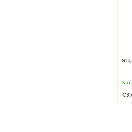
Stoj
Na o
€3