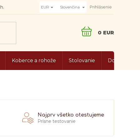
Prihlásenie
EUR
Slovenčina
NÁKUPNÝ
KOŠÍK
Koberce a rohože
Stolovanie
Doplnky do 
Najprv všetko otestujeme
Prísne testovanie