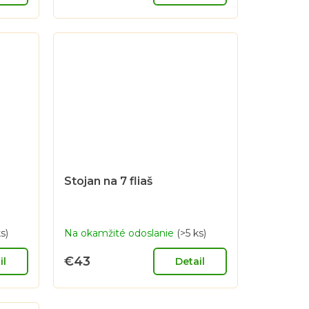
Stojan na 7 fliaš
s)
Na okamžité odoslanie
(>5 ks)
€43
il
Detail