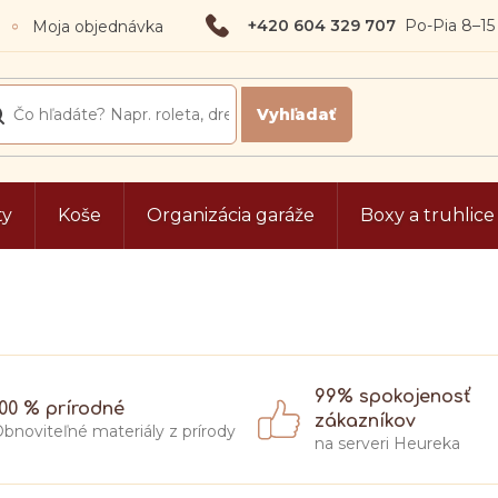
+420 604 329 707
Moja objednávka
ty
Koše
Organizácia garáže
Boxy a truhlice
99% spokojenosť
100 % prírodné
zákazníkov
bnoviteľné materiály z prírody
na serveri Heureka