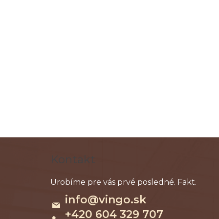
Z
á
Kontakt
p
ä
t
info
@
vingo.sk
i
+420 604 329 707