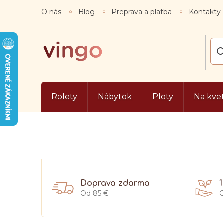
Prejsť
O nás
Blog
Preprava a platba
Kontakty
na
obsah
Rolety
Nábytok
Ploty
Na kve
Doprava zdarma
Od 85 €
O