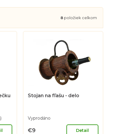
8
položiek celkom
iečku
Stojan na fľašu - delo
)
Vyprodáno
€9
il
Detail