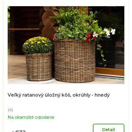
Veľký ratanový úložný kôš, okrúhly - hnedý
(4)
Priemerné
Na okamžité odoslanie
hodnotenie
produktu
je
Detail