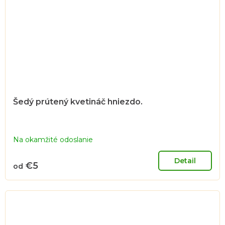
Šedý prútený kvetináč hniezdo.
Na okamžité odoslanie
Detail
€5
od