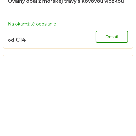
Oválny obal z morskej trávy s kovovou vložkou
Na okamžité odoslanie
Detail
€14
od