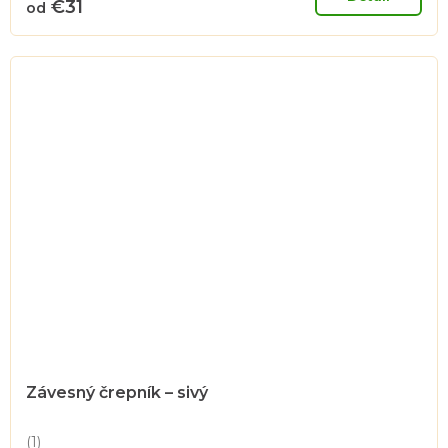
€31
od
5,0
z
5
hviezdičiek.
Závesný črepník – sivý
(1)