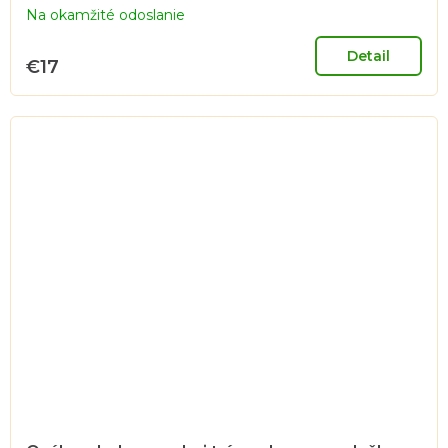
Na okamžité odoslanie
hodnotenie
produktu
je
Detail
€17
5,0
z
5
hviezdičiek.