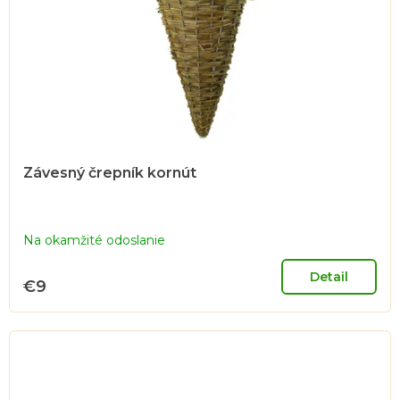
r
o
d
u
k
t
o
Závesný črepník kornút
v
Na okamžité odoslanie
Detail
€9