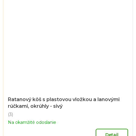
Ratanový kôš s plastovou vložkou a lanovými
rúčkami, okrúhly - sivý
(3)
Priemerné
Na okamžité odoslanie
hodnotenie
produktu
je
Detail