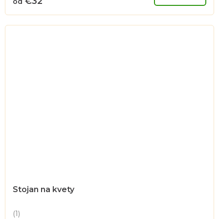
€32
od
5,0
z
5
hviezdičiek.
Stojan na kvety
(1)
Priemerné