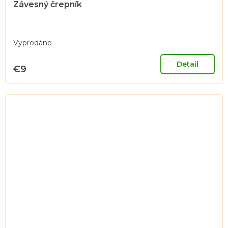
Závesný črepník
Vyprodáno
Detail
€9