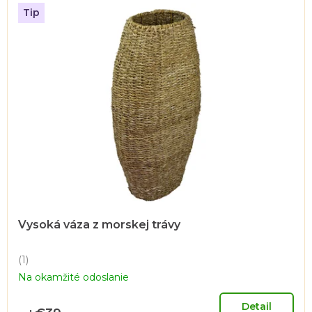
Tip
Vysoká váza z morskej trávy
(1)
Priemerné
Na okamžité odoslanie
hodnotenie
produktu
je
Detail