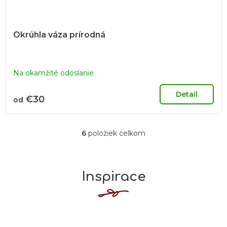
Okrúhla váza prírodná
Na okamžité odoslanie
Detail
€30
od
6
položiek celkom
O
v
l
Inspirace
á
d
a
c