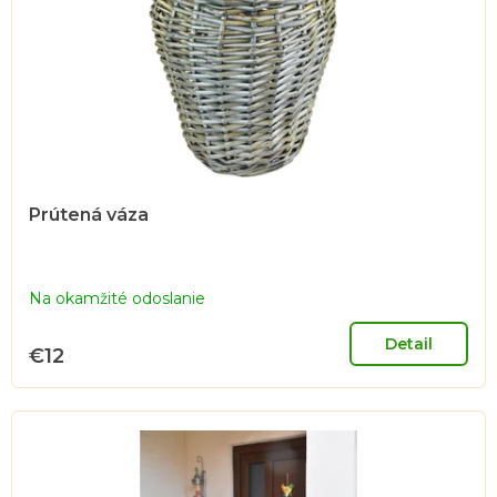
r
o
d
u
k
t
o
Prútená váza
v
Na okamžité odoslanie
Detail
€12