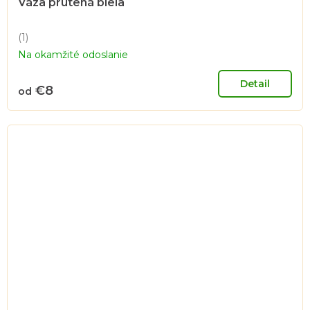
Váza prútená biela
(1)
Priemerné
Na okamžité odoslanie
hodnotenie
produktu
je
Detail
€8
od
5,0
z
5
hviezdičiek.