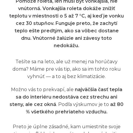
Pomôže roleta, len musí byť vonkajšia, nie
vnútorná. Vonkajšia roleta dokáže znížiť
teplotu v miestnosti o 5 až 7 °C, aj keď je vonku
cez 30 stupňov. Funguje preto, že zachytí
teplo ešte predtým, ako sa vôbec dostane
dnu. Vnútorné žalúzie ani závesy toto
nedokážu.
Tešíte sa na leto, ale už menej na horúčavy
doma? Máme pre vás tip, ako sa im tohto roku
vyhnúť — a to aj bez klimatizácie.
Možno vás to prekvapí, ale
najväčšia časť tepla
sa do interiéru nedostáva cez strechu ani
steny, ale cez okná
. Podľa výskumov je to
až 80
% všetkého prehriateho vzduchu.
Preto je úplne zásadné, kam umiestnite svoje