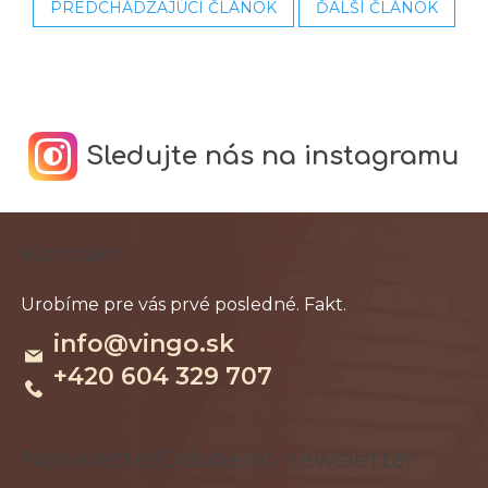
PREDCHÁDZAJÚCI ČLÁNOK
ĎALŠÍ ČLÁNOK
Sledujte nás na instagramu
Z
Kontakt
á
p
ä
info
@
vingo.sk
t
+420 604 329 707
i
e
Odoberať newsletter