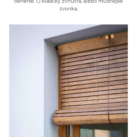
tienenie. Či klasicky zvnútra, alebo múdrejšie
zvonka.