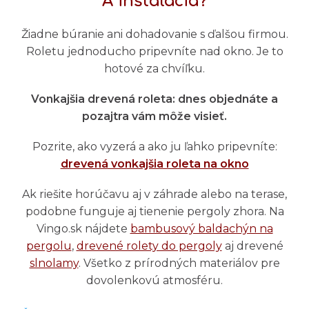
A inštalácia?
Žiadne búranie ani dohadovanie s ďalšou firmou.
Roletu jednoducho pripevníte nad okno. Je to
hotové za chvíľku.
Vonkajšia drevená roleta: dnes objednáte a
pozajtra vám môže visieť.
Pozrite, ako vyzerá a ako ju ľahko pripevníte:
drevená vonkajšia roleta na okno
Ak riešite horúčavu aj v záhrade alebo na terase,
podobne funguje aj tienenie pergoly zhora. Na
Vingo.sk nájdete
bambusový baldachýn na
pergolu
,
drevené rolety do pergoly
aj drevené
slnolamy
. Všetko z prírodných materiálov pre
dovolenkovú atmosféru.