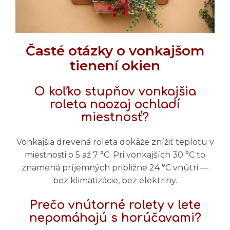
Časté otázky o vonkajšom
tienení okien
O koľko stupňov vonkajšia
roleta naozaj ochladí
miestnosť?
Vonkajšia drevená roleta dokáže znížiť teplotu v
miestnosti o 5 až 7 °C. Pri vonkajších 30 °C to
znamená príjemných približne 24 °C vnútri —
bez klimatizácie, bez elektriny.
Prečo vnútorné rolety v lete
nepomáhajú s horúčavami?