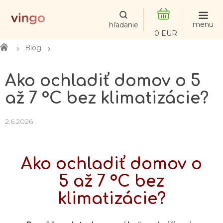
Prejsť
na
obsah
NÁKUPNÝ
KOŠÍK
Domov
Blog
Ako ochladiť domov o 5
až 7 °C bez klimatizácie?
2.6.2026
Ako ochladiť domov o
5 až 7 °C bez
klimatizácie?