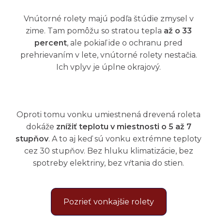
Vnútorné rolety majú podľa štúdie zmysel v
zime. Tam pomôžu so stratou tepla
až o 33
percent
, ale pokiaľ ide o ochranu pred
prehrievaním v lete, vnútorné rolety nestačia.
Ich vplyv je úplne okrajový.
Oproti tomu vonku umiestnená drevená roleta
dokáže
znížiť teplotu v miestnosti o 5 až 7
stupňov
. A to aj keď sú vonku extrémne teploty
cez 30 stupňov. Bez hluku klimatizácie, bez
spotreby elektriny, bez vŕtania do stien.
Pozrieť vonkajšie rolety