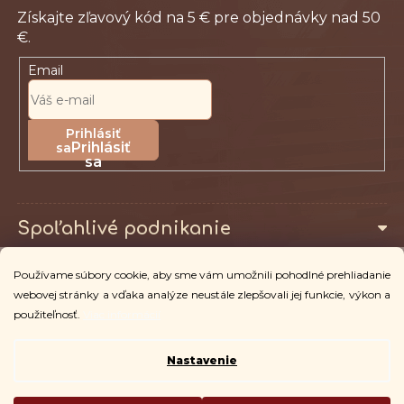
Email
Prihlásiť
sa
Spoľahlivé podnikanie
Používame súbory cookie, aby sme vám umožnili pohodlné prehliadanie
Pro zákazníky
webovej stránky a vďaka analýze neustále zlepšovali jej funkcie, výkon a
použiteľnosť.
Viac informácií
Nastavenie
Copyright 2026
Vingo
. Všetky práva vyhradené.