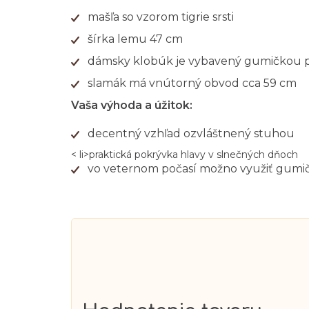
mašľa so vzorom tigrie srsti
šírka lemu 47 cm
dámsky klobúk je vybavený gumičkou 
slamák má vnútorný obvod cca 59 cm
Vaša výhoda a úžitok:
decentný vzhľad ozvláštnený stuhou
< li>praktická pokrývka hlavy v slnečných dňoch
vo veternom počasí možno využiť gumič