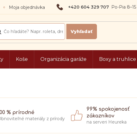
+420 604 329 707
Moja objednávka
ty
Koše
Organizácia garáže
Boxy a truhlice
99% spokojenosť
100 % prírodné
zákazníkov
bnoviteľné materiály z prírody
na serveri Heureka