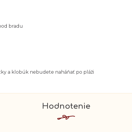
pod bradu
ky a klobúk nebudete naháňať po pláži