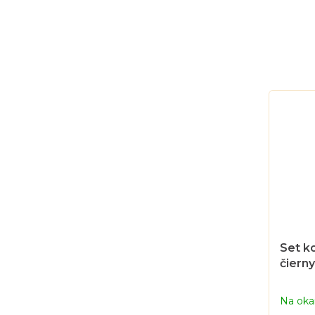
Set k
čierny
Na oka