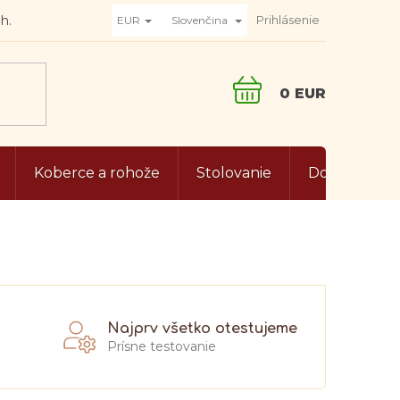
Prihlásenie
EUR
Slovenčina
NÁKUPNÝ
KOŠÍK
Koberce a rohože
Stolovanie
Doplnky do 
Najprv všetko otestujeme
Prísne testovanie