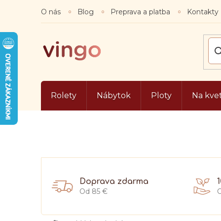
Prejsť
O nás
Blog
Preprava a platba
Kontakty
na
obsah
Rolety
Nábytok
Ploty
Na kve
Doprava zdarma
Od 85 €
O