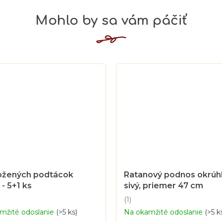
ožených podtácok
Ratanový podnos okrúhl
 - 5+1 ks
sivý, priemer 47 cm
(1)
Priemerné
mžité odoslanie
(>5 ks)
Na okamžité odoslanie
(>5 k
hodnotenie