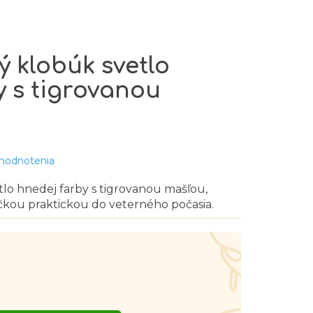
ý klobúk svetlo
y s tigrovanou
 hodnotenia
lo hnedej farby s tigrovanou mašľou,
kou praktickou do veterného počasia.