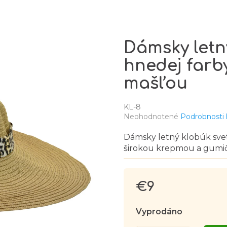
Dámsky letn
hnedej farb
mašľou
KL-8
Priemerné
Neohodnotené
Podrobnosti
hodnotenie
produktu
Dámsky letný klobúk svet
je
širokou krepmou a gumič
0,0
z
5
hviezdičiek.
€9
Jednotková
cena:
Vyprodáno