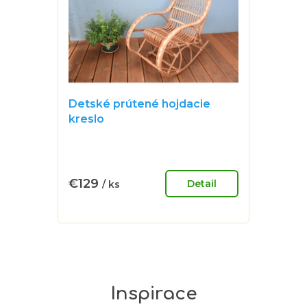
Detské prútené hojdacie
kreslo
Priemerné
hodnotenie
produktu
€129
Detail
/ ks
je
Jednotková
0,0
cena:
z
5
hviezdičiek.
Inspirace