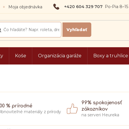
+420 604 329 707
Moja objednávka
ty
Koše
Organizácia garáže
Boxy a truhlice
99% spokojenosť
100 % prírodné
zákazníkov
bnoviteľné materiály z prírody
na serveri Heureka