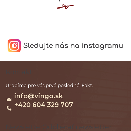
Sledujte nás na instagramu
Z
Kontakt
á
p
ä
info
@
vingo.sk
t
+420 604 329 707
i
e
Odoberať newsletter