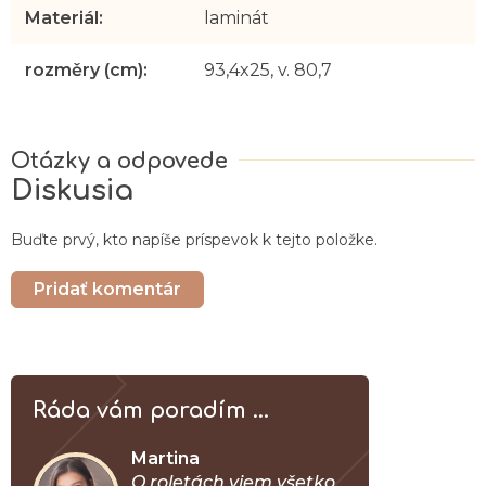
Materiál
:
laminát
rozměry (cm)
:
93,4x25, v. 80,7
Diskusia
Buďte prvý, kto napíše príspevok k tejto položke.
Pridať komentár
Ráda vám poradím ...
Martina
O roletách viem všetko.