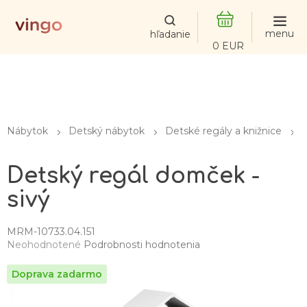
Prejsť
na
obsah
NÁKUPNÝ
KOŠÍK
Nábytok
Detský nábytok
Detské regály a knižnice
Detský regál domček -
sivý
MRM-10733.04.151
Priemerné
Neohodnotené
Podrobnosti hodnotenia
hodnotenie
produktu
je
0,0