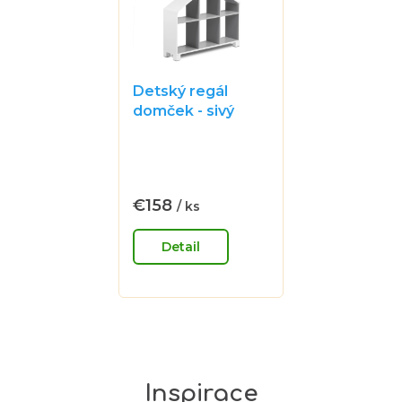
Detský regál
domček - sivý
Priemerné
hodnotenie
produktu
je
€158
/ ks
Jednotková
0,0
cena:
z
Detail
5
hviezdičiek.
Inspirace