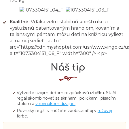
120 kg.
Kvalitné:
Vďaka veľmi stabilnú konštrukciu
vystuženú patentovaným hranolom, kovaním a
talianskymi pántami môžu deti na knižnicu vyliezť
aj na nej sedieť. : auto;"
src="https://cdn.myshoptet.com/usr/www.vingo.cz/
alt="1073304151_06_F" width="300" /> < p>
Náš tip
Vytvorte svojim deťom rozprávkovú izbičku. Stačí
regál skombinovať sa skriňami, poličkami, písacím
stolom a
v rovnakom dizajne.
Rovnaký regál si môžete zaobstarať aj v
ružovej
farbe.