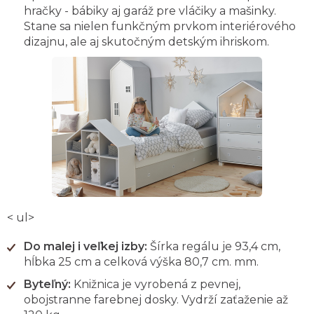
hračky - bábiky aj garáž pre vláčiky a mašinky.
Stane sa nielen funkčným prvkom interiérového
dizajnu, ale aj skutočným detským ihriskom.
< ul>
Do malej i veľkej izby:
Šírka regálu je 93,4 cm,
hĺbka 25 cm a celková výška 80,7 cm. mm.
Byteľný:
Knižnica je vyrobená z pevnej,
obojstranne farebnej dosky. Vydrží zaťaženie až