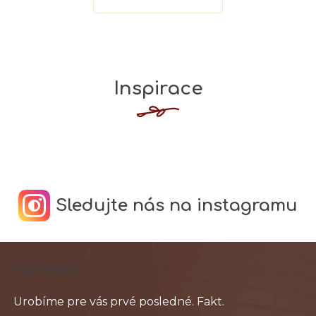
Inspirace
Sledujte nás na instagramu
Z
Kontakt
á
p
ä