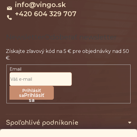
info
@
vingo.sk
t
+420 604 329 707
i
e
Odoberať newsletter
Email
Prihlásiť
sa
Spoľahlivé podnikanie