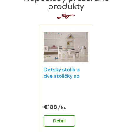
produkty
Detský stolík a
dve stoličky so
šuflíčkami v
šedom odtieni
Priemerné
hodnotenie
produktu
je
€188
/ ks
Jednotková
3,3
cena:
z
Detail
5
hviezdičiek.