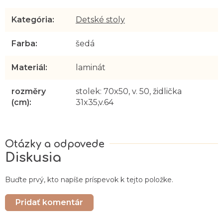
í
Kategória
:
Detské stoly
Farba
:
šedá
Materiál
:
laminát
rozměry
stolek: 70x50, v. 50, židlička
(cm)
:
31x35,v.64
Diskusia
Buďte prvý, kto napíše príspevok k tejto položke.
Pridať komentár