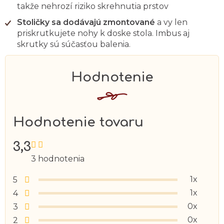
takže nehrozí riziko skrehnutia prstov
Stoličky sa dodávajú zmontované
a vy len
priskrutkujete nohy k doske stola. Imbus aj
skrutky sú súčasťou balenia.
Hodnotenie tovaru
3,3
Priemerné
hodnotenie
3 hodnotenia
produktu
je
3,3
1x
5
z
1x
4
5
hviezdičiek.
0x
3
0x
2