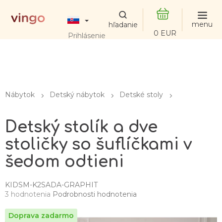
Prejsť
na
obsah
NÁKUPNÝ
Prihlásenie
KOŠÍK
Nábytok
Detský nábytok
Detské stoly
Detský stolík a dve
stoličky so šuflíčkami v
šedom odtieni
KIDSM-K2SADA-GRAPHIT
Priemerné
3 hodnotenia
Podrobnosti hodnotenia
hodnotenie
produktu