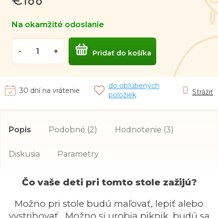
€188
cena:
Na okamžité odoslanie
Pridať do košíka
do obľúbených
30 dní na vrátenie
Strážiť
položiek
Popis
Podobné (2)
Hodnotenie (3)
Diskusia
Parametry
Čo vaše deti pri tomto stole zažijú?
Možno pri stole budú maľovať, lepiť alebo
vystrihovať . Možno si urobia piknik, budú sa