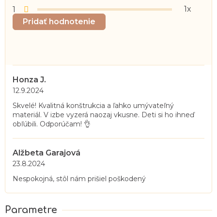
1x
1
Pridať hodnotenie
V
ý
Honza J.
p
Hodnotenie produktu je 5 z 5 hviezdičiek.
12.9.2024
i
Skvelé! Kvalitná konštrukcia a ľahko umývateľný
s
materiál. V izbe vyzerá naozaj vkusne. Deti si ho ihneď
h
obľúbili. Odporúčam! 👌
o
d
Alžbeta Garajová
n
Hodnotenie produktu je 1 z 5 hviezdičiek.
23.8.2024
o
Nespokojná, stôl nám prišiel poškodený
t
e
n