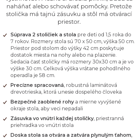
naháňať alebo schovávať pomôcky. Pretože
stolička má tajnú zásuvku a stôl má otvárací
priestor.
Súprava 2 stoličiek
a stola
pre deti od 1,5 roka do
7 rokov. Rozmery stola sú 70 x 50 cm, výška 50 cm.
Priestor pod stolom do výšky 42 cm poskytuje
dostatok miesta na nohy alebo na plazenie.
Sedacia časť stoličky má rozmery 30x30 cm a je vo
výške 30 cm. Celková výška vrátane pohodlného
operadla je 58 cm.
Precízne spracovaná
, robustná laminátová
drevotrieska, ktorá unesie dospelého človeka
Bezpečné zaoblené rohy
a mierne vyvýšené
okraje stola, aby veci nepadali
Zásuvka vo vnútri každej stoličky
, priestranná
priehradka vo vnútri stola
Doska stola sa otvára a zatvára plynulým ťahom
,