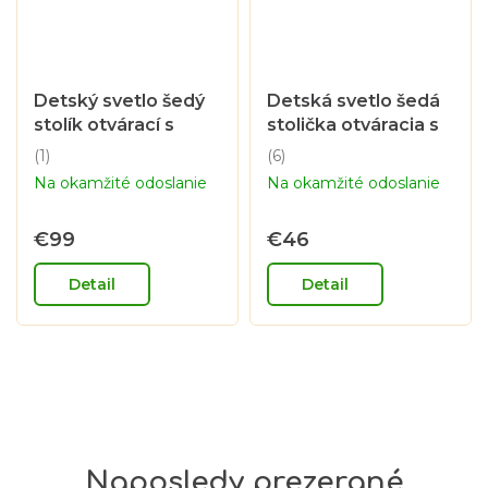
Detský svetlo šedý
Detská svetlo šedá
stolík otvárací s
stolička otváracia s
dvoma priehradkami
priehradkou
(1)
(6)
Priemerné
Priemerné
Na okamžité odoslanie
Na okamžité odoslanie
hodnotenie
hodnotenie
produktu
produktu
je
je
€99
€46
5,0
4,8
z
z
Detail
Detail
5
5
hviezdičiek.
hviezdičiek.
Naposledy prezerané