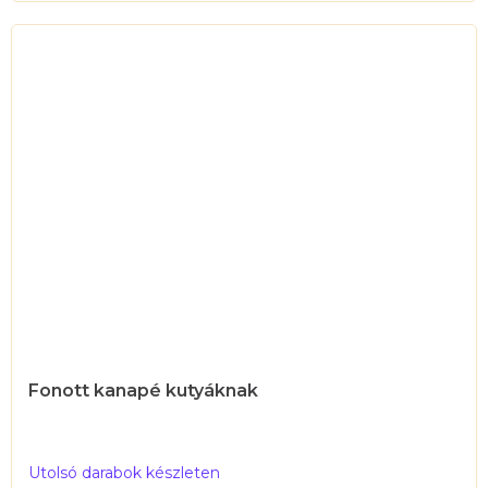
5,0
csillag.
Fonott kanapé kutyáknak
Utolsó darabok készleten