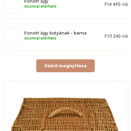
Fonott ágy
Ft4 495-tól
Azonnal elérhető
Fonott ágy kutyának - barna
Ft11 240-tól
Azonnal elérhető
Szűrő megnyitása
T
e
r
m
é
k
e