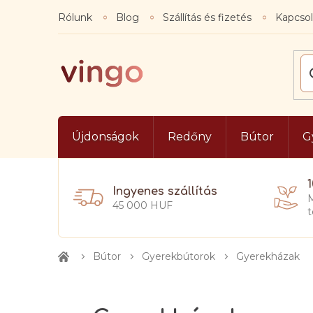
Ugrás
Rólunk
Blog
Szállítás és fizetés
Kapcsol
a
fő
tartalomhoz
Újdonságok
Redőny
Bútor
G
Ingyenes szállítás
M
45 000 HUF
t
Bútor
Gyerekbútorok
Gyerekházak
Kezdőlap