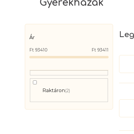
Gyerekházak
O
Leg
l
Ár
d
Ft
93410
Ft
93411
a
l
s
ó
p
Raktáron
2
a
n
e
l