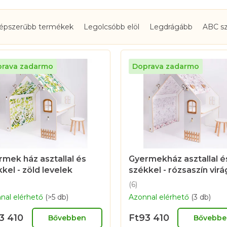
épszerűbb termékek
Legolcsóbb elöl
Legdrágább
ABC sz
mek ház asztallal és
Gyermekház asztallal é
kel - zöld levelek
székkel - rózsaszín vir
(6)
A
nal elérhető
(>5 db)
Azonnal elérhető
(3 db)
termék
átlagos
3 410
Ft93 410
értékelése
Bővebben
Bővebbe