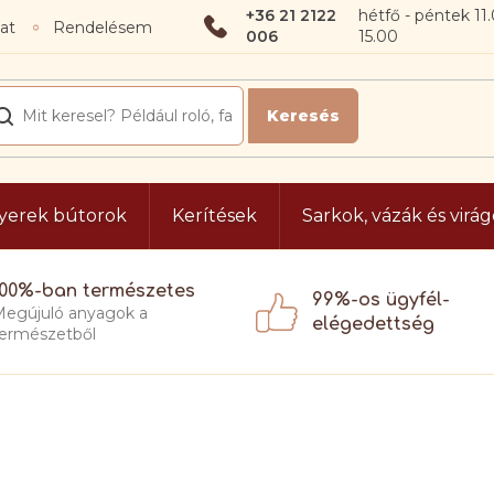
+36 21 2122
at
Rendelésem
006
yerek bútorok
Kerítések
Sarkok, vázák és virá
100%-ban természetes
99%-os ügyfél-
egújuló anyagok a
elégedettség
ermészetből