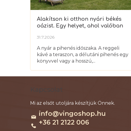
Alakítson ki otthon nyári békés
oázist. Egy helyet, ahol valóban
kipihenheti magát
31.7.2026
A nyár a pihenés időszaka. A reggeli
kávé a teraszon, a délutáni pihenés egy
könyvvel vagy a hosszú,...
L
á
Kapcsolat
b
l
é
info
@
vingoshop.hu
c
+36 21 2122 006