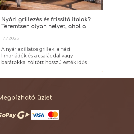
Nyári grillezés és frissítő italok?
Teremtsen olyan helyet, ahol a
nyarat igazán élvezheti
17.7.2026
A nyár az illatos grillek, a házi
limonádék és a családdal vagy
barátokkal töltött hosszú esték idős...
Megbízható üzlet