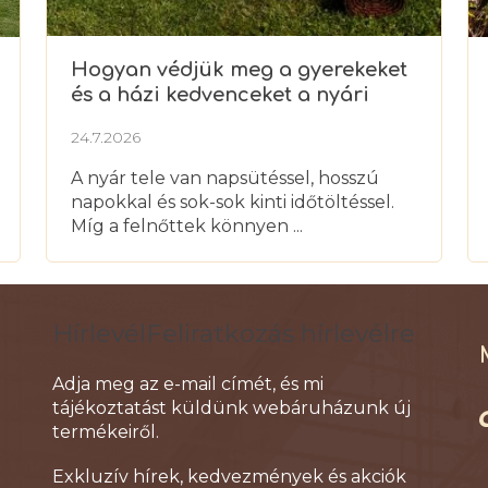
e
m
e
Hogyan védjük meg a gyerekeket
i
és a házi kedvenceket a nyári
hőségtől?
24.7.2026
A nyár tele van napsütéssel, hosszú
napokkal és sok-sok kinti időtöltéssel.
Míg a felnőttek könnyen ...
Feliratkozás hírlevélre
Adja meg az e-mail címét, és mi
tájékoztatást küldünk webáruházunk új
termékeiről.