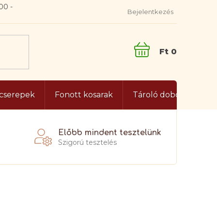
Bejelentkezés
KOSÁR
gcserepek
Fonott kosarak
Tároló dobozok és lá
Előbb mindent tesztelünk
Szigorú tesztelés