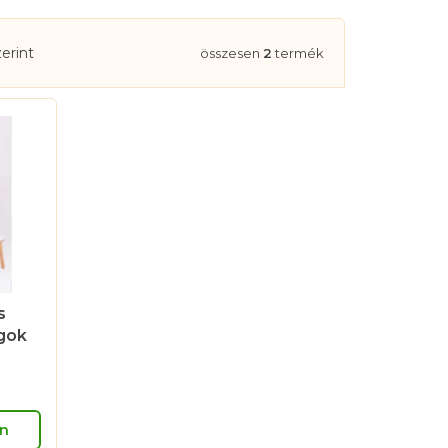
erint
összesen
2
termék
s
ágok
n