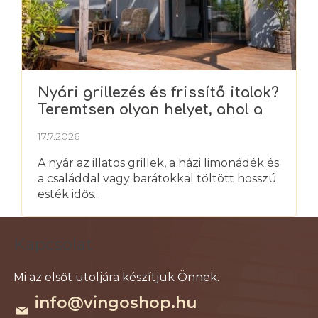
Nyári grillezés és frissítő italok?
Teremtsen olyan helyet, ahol a
nyarat igazán élvezheti
17.7.2026
A nyár az illatos grillek, a házi limonádék és
a családdal vagy barátokkal töltött hosszú
esték idős...
L
Kapcsolat
á
b
l
info
@
vingoshop.hu
é