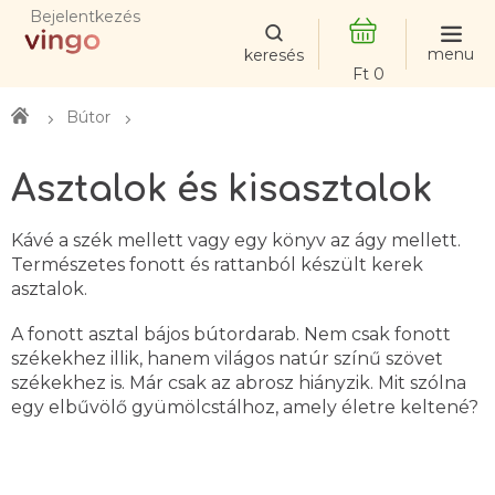
Ugrás
Bejelentkezés
a
fő
KOSÁR
tartalomhoz
Kezdőlap
Bútor
Asztalok és kisasztalok
Kávé a szék mellett vagy egy könyv az ágy mellett.
Természetes fonott és rattanból készült kerek
asztalok.
A fonott asztal bájos bútordarab. Nem csak fonott
székekhez illik, hanem világos natúr színű szövet
székekhez is. Már csak az abrosz hiányzik. Mit szólna
egy elbűvölő gyümölcstálhoz, amely életre keltené?