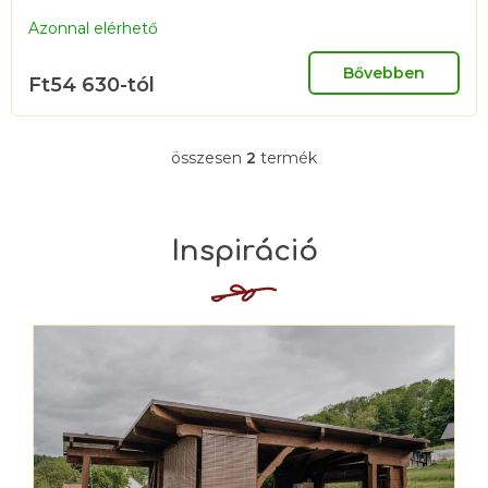
Azonnal elérhető
Bővebben
Ft54 630-tól
összesen
2
termék
L
i
s
t
a
i
r
á
n
y
í
t