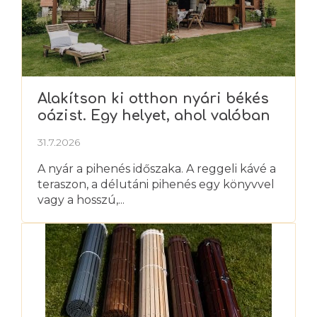
á
s
e
l
e
m
Alakítson ki otthon nyári békés
e
oázist. Egy helyet, ahol valóban
i
kipihenheti magát
31.7.2026
A nyár a pihenés időszaka. A reggeli kávé a
teraszon, a délutáni pihenés egy könyvvel
vagy a hosszú,...