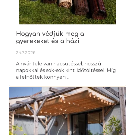
Hogyan védjük meg a
gyerekeket és a házi
kedvenceket a nyári hőségtől?
24.7.2026
A nyár tele van napsütéssel, hosszú
napokkal és sok-sok kinti időtöltéssel. Míg
a felnőttek könnyen ...