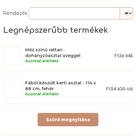
Legnépszerűbb termékek
Méz színű rattan
dohányzóasztal üveggel
Ft36 045
Azonnal elérhető
Fából készült kerti asztal - 114 x
88 cm, fehér
Ft54 630-tól
Azonnal elérhető
Szűrő megnyitása
T