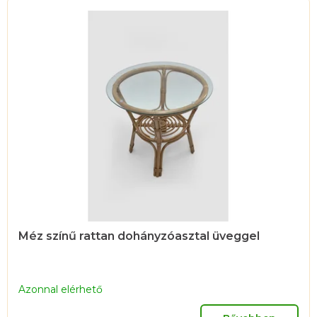
e
r
m
é
k
e
k
l
i
s
t
á
Méz színű rattan dohányzóasztal üveggel
j
a
Azonnal elérhető