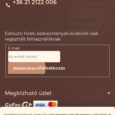
+36 21 2122 006
c
Feliratkozás hírlevélre
E-mail
Feliratkozás
Megbízható üzlet
Sütiket használunk, hogy Ön kényelmesen böngészhesse a weboldalt, és