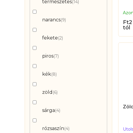
természetes
14
Azon
narancs
9
Ft2
tól
fekete
2
piros
7
kék
8
zöld
6
Zöl
sárga
4
rózsaszín
4
Utol