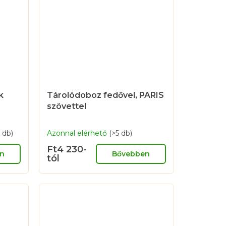
k
Tárolódoboz fedővel, PARIS
szövettel
 db)
Azonnal elérhető
(>5 db)
Ft4 230-
n
Bővebben
tól