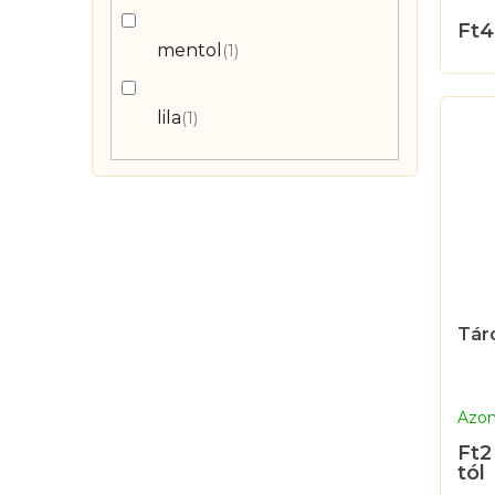
Ft4
mentol
1
lila
1
Tár
Azon
Ft2
tól