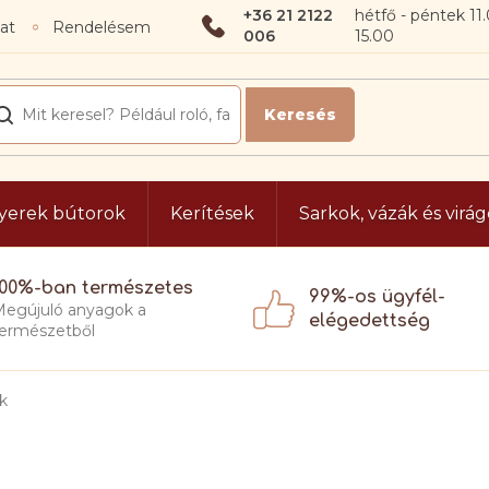
+36 21 2122
at
Rendelésem
006
yerek bútorok
Kerítések
Sarkok, vázák és virá
100%-ban természetes
99%-os ügyfél-
egújuló anyagok a
elégedettség
ermészetből
ák