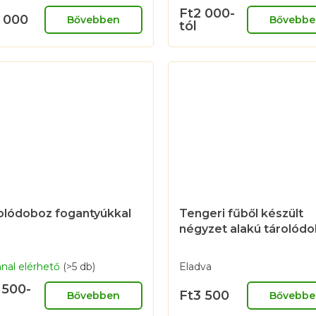
Ft2 000-
 000
Bővebben
Bővebbe
tól
olódoboz fogantyúkkal
Tengeri fűből készült
négyzet alakú tárolód
nal elérhető
(>5 db)
Eladva
 500-
Ft3 500
Bővebben
Bővebbe