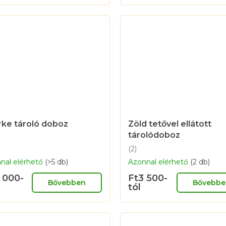
rke tároló doboz
Zöld tetővel ellátott
tárolódoboz
(2)
A
nal elérhető
(>5 db)
Azonnal elérhető
(2 db)
termék
átlagos
 000-
Ft3 500-
értékelése
Bővebben
Bővebbe
tól
5-
ből
5,0
csillag.