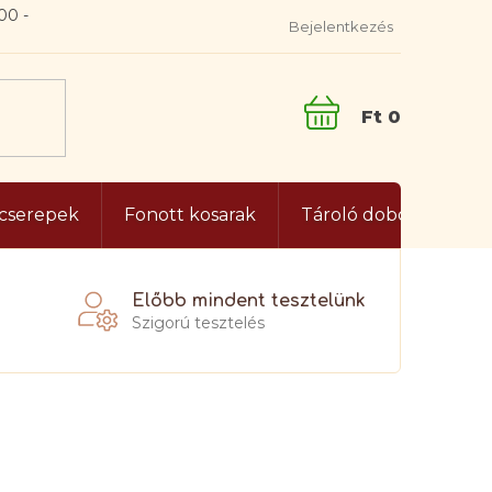
Bejelentkezés
KOSÁR
gcserepek
Fonott kosarak
Tároló dobozok és lá
Előbb mindent tesztelünk
Szigorú tesztelés