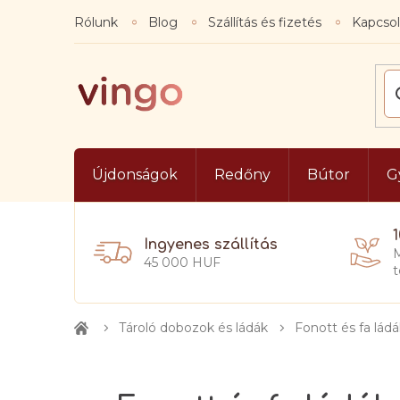
Ugrás
Rólunk
Blog
Szállítás és fizetés
Kapcsol
a
fő
tartalomhoz
Újdonságok
Redőny
Bútor
G
Ingyenes szállítás
M
45 000 HUF
t
Tároló dobozok és ládák
Fonott és fa lád
Kezdőlap