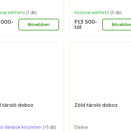
nal elérhető
(1 db)
Azonnal elérhető
(3 db)
 000-
Ft3 500-
Bővebben
Bővebbe
tól
d tároló doboz
Zöld tároló doboz
só darabok készleten
(>5 db)
Eladva