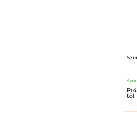
Szü
Azon
Ft4
tól