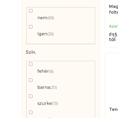
k
n
Mag
l
d
fol
i
nem
69
e
s
Azon
z
t
Igen
26
é
Ft5
á
tól
s
j
e
a
Szín.
fehér
6
barna
20
szürke
13
Ten