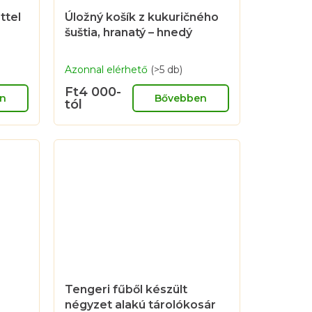
ttel
Úložný košík z kukuričného
šuštia, hranatý – hnedý
Azonnal elérhető
(>5 db)
Ft4 000-
n
Bővebben
tól
Tengeri fűből készült
négyzet alakú tárolókosár