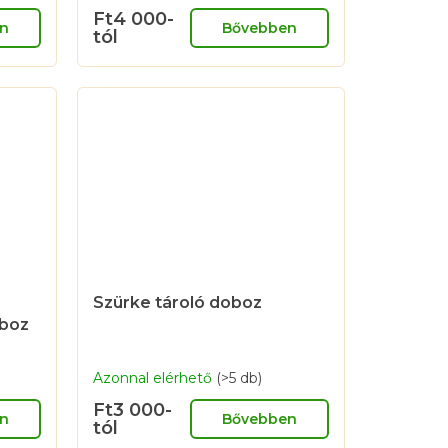
átlagos
Ft4 000-
értékelése
n
Bővebben
tól
5-
ből
5,0
csillag.
Szürke tároló doboz
oboz
Azonnal elérhető
(>5 db)
Ft3 000-
n
Bővebben
tól