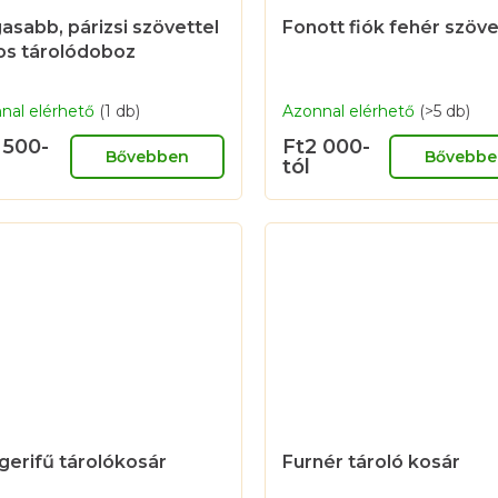
asabb, párizsi szövettel
Fonott fiók fehér szöve
tos tárolódoboz
nal elérhető
(1 db)
Azonnal elérhető
(>5 db)
 500-
Ft2 000-
Bővebben
Bővebbe
tól
gerifű tárolókosár
Furnér tároló kosár