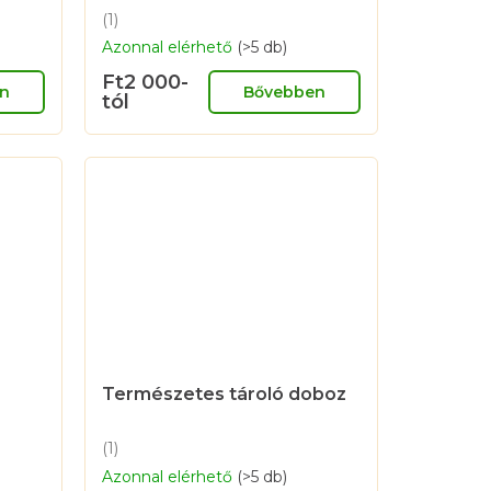
(1)
A
Azonnal elérhető
(>5 db)
termék
átlagos
Ft2 000-
értékelése
n
Bővebben
tól
5-
ből
5,0
csillag.
Természetes tároló doboz
(1)
A
Azonnal elérhető
(>5 db)
termék