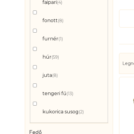
faipari
4
fonott
8
furnér
1
T
húr
59
Legn
e
r
juta
8
T
m
e
é
r
tengeri fű
13
k
m
e
é
kukorica susog
2
k
k
r
e
e
Fedő