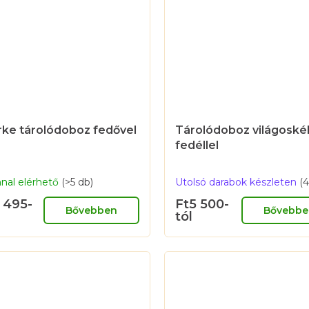
rke tárolódoboz fedővel
Tárolódoboz világoské
fedéllel
nal elérhető
(>5 db)
Utolsó darabok készleten
(4
 495-
Ft5 500-
Bővebben
Bővebbe
tól