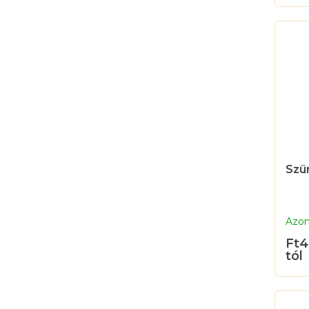
Szü
Azon
Ft4
tól