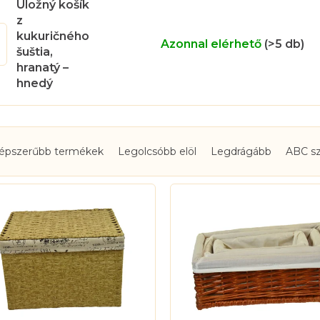
Úložný košík
z
kukuričného
Azonnal elérhető
(>5 db)
šuštia,
hranatý –
hnedý
épszerűbb termékek
Legolcsóbb elöl
Legdrágább
ABC sz