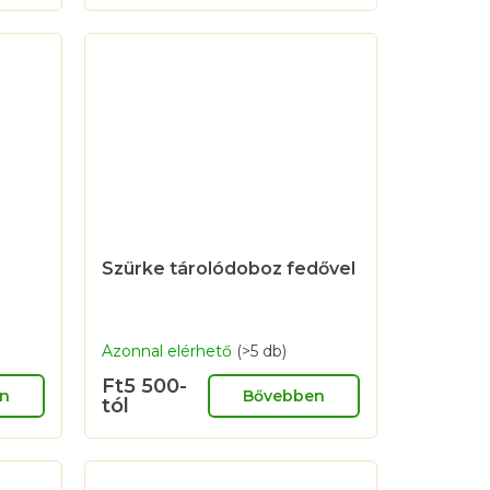
Szürke tárolódoboz fedővel
Azonnal elérhető
(>5 db)
Ft5 500-
n
Bővebben
tól