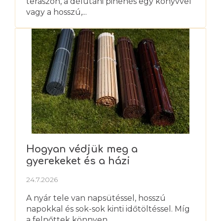
teraszon, a délutáni pihenés egy könyvvel
vagy a hosszú,...
Hogyan védjük meg a
gyerekeket és a házi
kedvenceket a nyári hőségtől?
24.7.2026
A nyár tele van napsütéssel, hosszú
napokkal és sok-sok kinti időtöltéssel. Míg
a felnőttek könnyen ...