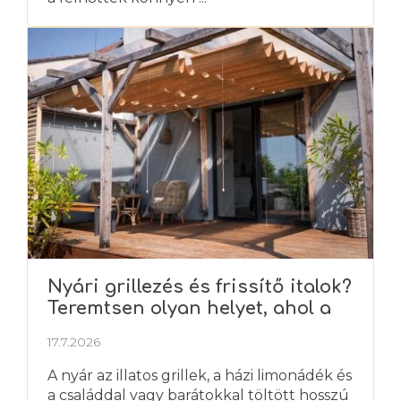
Nyári grillezés és frissítő italok?
Teremtsen olyan helyet, ahol a
nyarat igazán élvezheti
17.7.2026
A nyár az illatos grillek, a házi limonádék és
a családdal vagy barátokkal töltött hosszú