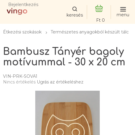
Ugrás
Bejelentkezés
a
fő
KOSÁR
tartalomhoz
Étkezési szokások
Természetes anyagokból készült tálcák, 
Bambusz Tányér bagoly
motívummal - 30 x 20 cm
VIN-PRK-SOVA1
A
Nincs értékelés
Ugrás az értékeléshez
termék
átlagos
értékelése
5-
ből
0,0
csillag.