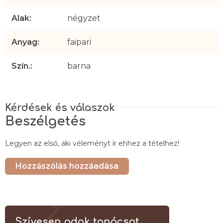
Alak
:
négyzet
Anyag
:
faipari
Szín.
:
barna
Beszélgetés
Legyen az első, aki véleményt ír ehhez a tételhez!
Hozzászólás hozzáadása
Szívesen adok tanácsot...