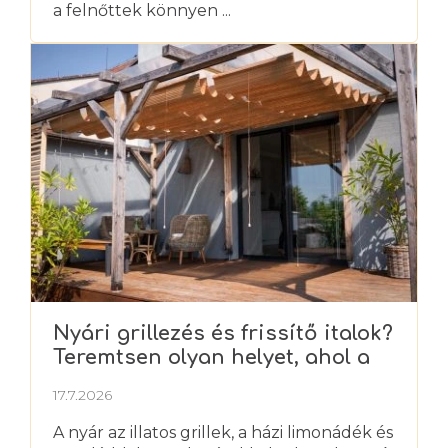
a felnőttek könnyen ...
Nyári grillezés és frissítő italok?
Teremtsen olyan helyet, ahol a
nyarat igazán élvezheti
17.7.2026
A nyár az illatos grillek, a házi limonádék és