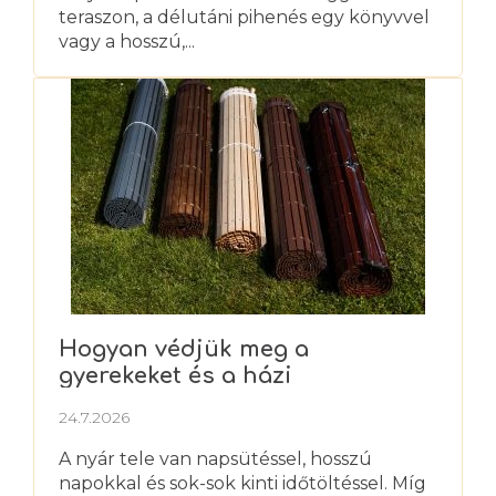
teraszon, a délutáni pihenés egy könyvvel
vagy a hosszú,...
Hogyan védjük meg a
gyerekeket és a házi
kedvenceket a nyári hőségtől?
24.7.2026
A nyár tele van napsütéssel, hosszú
napokkal és sok-sok kinti időtöltéssel. Míg