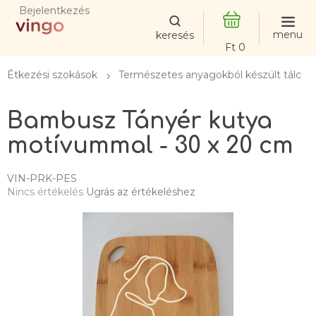
Ugrás
Bejelentkezés
a
fő
KOSÁR
tartalomhoz
Étkezési szokások
Természetes anyagokból készült tálcák, 
Bambusz Tányér kutya
motívummal - 30 x 20 cm
VIN-PRK-PES
A
Nincs értékelés
Ugrás az értékeléshez
termék
átlagos
értékelése
5-
ből
0,0
csillag.