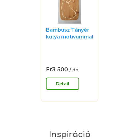
Bambusz Tányér
kutya motívummal
- 30 x 20 cm
A
termék
átlagos
értékelése
Ft3 500
/ db
Egységár:
5-
ből
Detail
0,0
csillag.