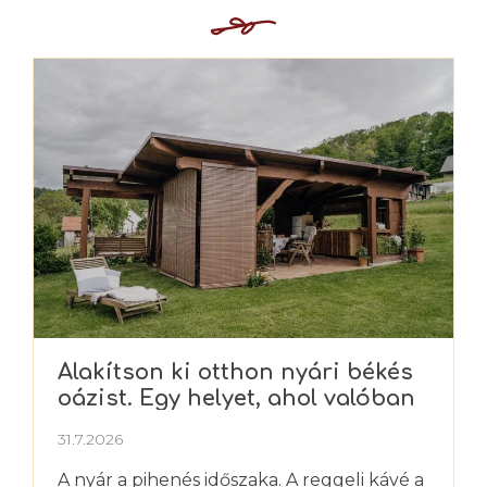
Alakítson ki otthon nyári békés
oázist. Egy helyet, ahol valóban
kipihenheti magát
31.7.2026
A nyár a pihenés időszaka. A reggeli kávé a