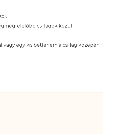
ol.
legmegfelelőbb csillagok közül
l vagy egy kis betlehem a csillag közepén