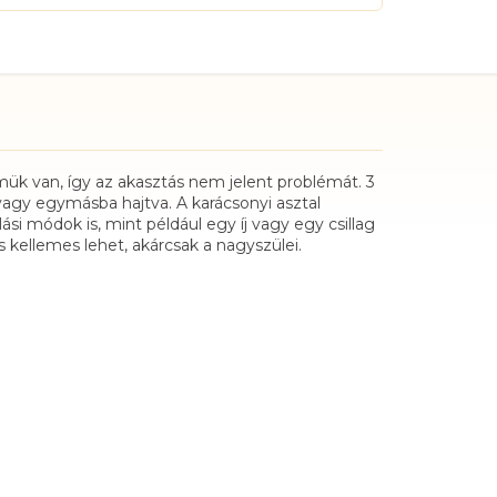
emük van, így az akasztás nem jelent problémát. 3
vagy egymásba hajtva. A karácsonyi asztal
si módok is, mint például egy íj vagy egy csillag
kellemes lehet, akárcsak a nagyszülei.