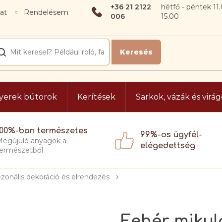
+36 21 2122
at
Rendelésem
006
yerek bútorok
Kerítések
Sarkok, vázák és virá
100%-ban természetes
99%-os ügyfél-
egújuló anyagok a
elégedettség
ermészetből
zonális dekoráció és elrendezés
Fehér mikul