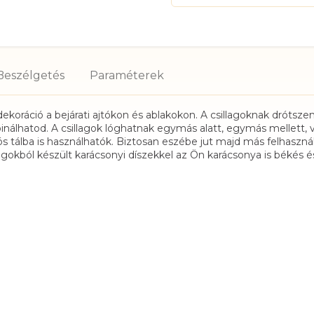
Beszélgetés
ekoráció a bejárati ajtókon és ablakokon. A csillagoknak drótsz
inálhatod. A csillagok lóghatnak egymás alatt, egymás mellett, 
 tálba is használhatók. Biztosan eszébe jut majd más felhasználá
kból készült karácsonyi díszekkel az Ön karácsonya is békés és 