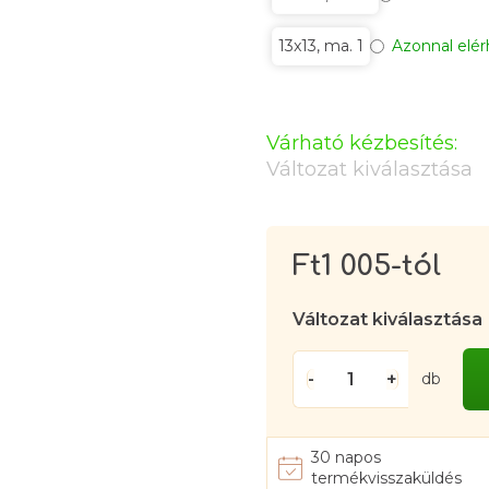
13x13, ma. 1
Azonnal elé
Várható kézbesítés:
Változat kiválasztása
Ft1 005
-tól
Egysé
Változat kiválasztása
db