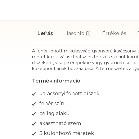
Leírás
Hasonló (1)
Értékelés
A fehér fonott mikulásvirág gyönyörű karácsonyi d
méret közül választhatsz és tetszés szerint komb
díszeként, virágcserepekbe vagy gyümölccsel, diós
középpontjának hozzáadása. A természetes anyago
Termékinformáció:
karácsonyi fonott díszek
fehér szín
csillag alakú
akasztható szem
3 különböző méretek