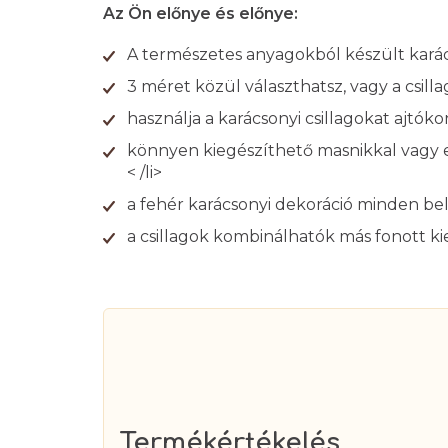
Az Ön előnye és előnye:
A természetes anyagokból készült karács
3 méret közül választhatsz, vagy a csi
használja a karácsonyi csillagokat ajtók
könnyen kiegészíthető masnikkal vagy eg
< /li>
a fehér karácsonyi dekoráció minden bel
a csillagok kombinálhatók más fonott ki
Termékértékelés