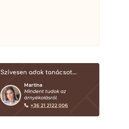
Szívesen adok tanácsot...
Martina
Mindent tudok az
árnyékolásról.
+36 21 2122 006