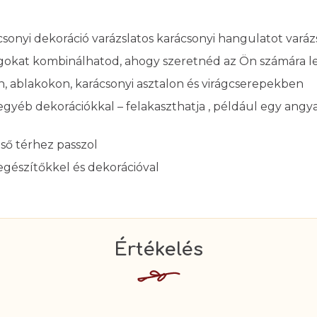
onyi dekoráció varázslatos karácsonyi hangulatot varázs
llagokat kombinálhatod, ahogy szeretnéd az Ön számára 
on, ablakokon, karácsonyi asztalon és virágcserepekben
yéb dekorációkkal – felakaszthatja , például egy angya
ső térhez passzol
egészítőkkel és dekorációval