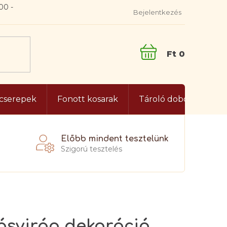
Bejelentkezés
KOSÁR
gcserepek
Fonott kosarak
Tároló dobozok és lá
Előbb mindent tesztelünk
Szigorú tesztelés
ásvirág dekoráció