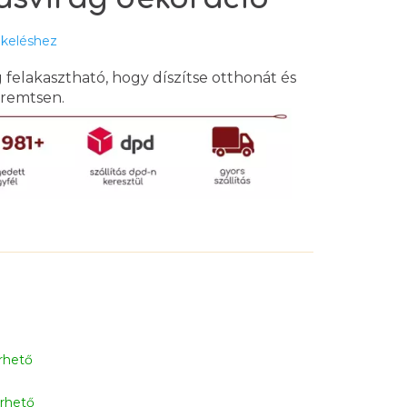
ékeléshez
 felakasztható, hogy díszítse otthonát és
eremtsen.
rhető
érhető