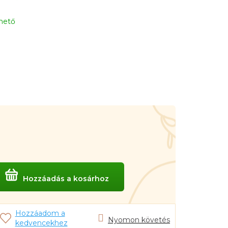
rhető
gár:
Hozzáadás a kosárhoz
Nyomon követés