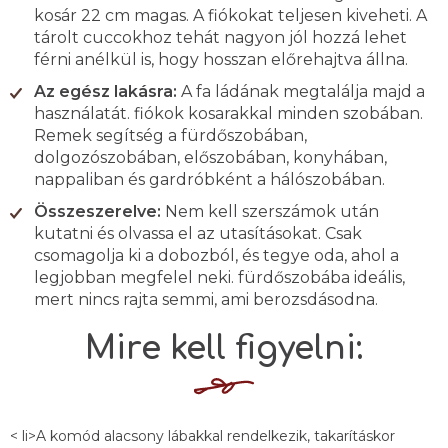
kosár 22 cm magas. A fiókokat teljesen kiveheti. A
tárolt cuccokhoz tehát nagyon jól hozzá lehet
férni anélkül is, hogy hosszan előrehajtva állna.
Az egész lakásra:
A fa ládának megtalálja majd a
használatát. fiókok kosarakkal minden szobában.
Remek segítség a fürdőszobában,
dolgozószobában, előszobában, konyhában,
nappaliban és gardróbként a hálószobában.
Összeszerelve:
Nem kell szerszámok után
kutatni és olvassa el az utasításokat. Csak
csomagolja ki a dobozból, és tegye oda, ahol a
legjobban megfelel neki. fürdőszobába ideális,
mert nincs rajta semmi, ami berozsdásodna.
Mire kell figyelni:
< li>A komód alacsony lábakkal rendelkezik, takarításkor