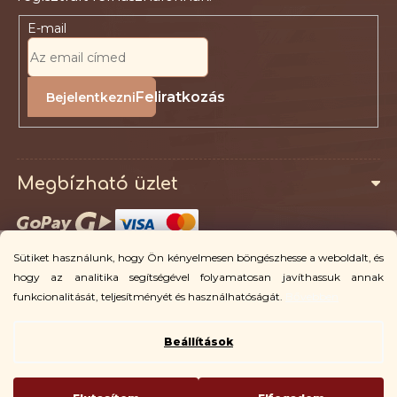
E-mail
Feliratkozás
Megbízható üzlet
Sütiket használunk, hogy Ön kényelmesen böngészhesse a weboldalt, és
Az ügyfelek számára
hogy az analitika segítségével folyamatosan javíthassuk annak
funkcionalitását, teljesítményét és használhatóságát.
Bővebben
Beállítások
Copyright 2026
Vingo
. Minden jog fenntartva.