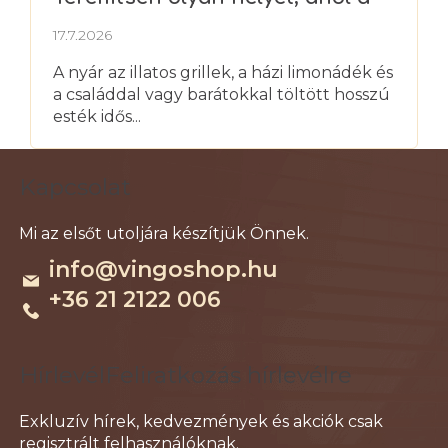
nyarat igazán élvezheti
17.7.2026
A nyár az illatos grillek, a házi limonádék és
a családdal vagy barátokkal töltött hosszú
esték idős...
L
Kapcsolat
á
b
l
info
@
vingoshop.hu
é
+36 21 2122 006
c
Feliratkozás hírlevélre