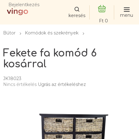
Ugrás
Bejelentkezés
a
fő
KOSÁR
tartalomhoz
Bútor
Komódok és szekrények
Fekete fa komód 6
kosárral
JK18023
A
Nincs értékelés
Ugrás az értékeléshez
termék
átlagos
értékelése
5-
ből
0,0
csillag.