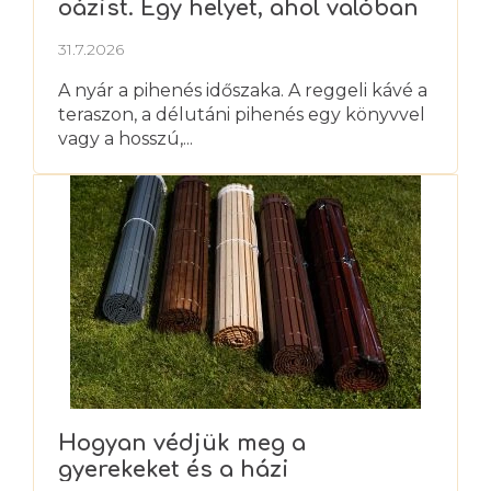
oázist. Egy helyet, ahol valóban
kipihenheti magát
31.7.2026
A nyár a pihenés időszaka. A reggeli kávé a
teraszon, a délutáni pihenés egy könyvvel
vagy a hosszú,...
Hogyan védjük meg a
gyerekeket és a házi