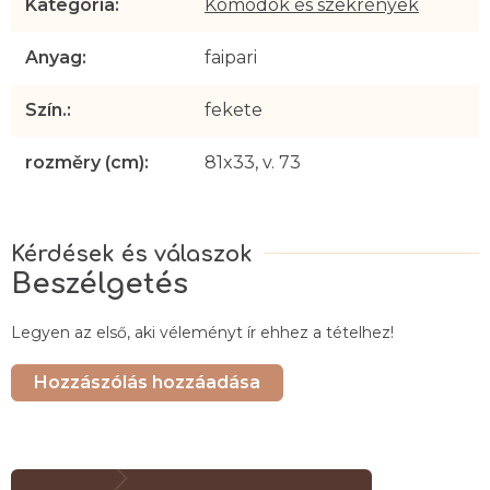
Kategória
:
Komódok és szekrények
Anyag
:
faipari
Szín.
:
fekete
rozměry (cm)
:
81x33, v. 73
Beszélgetés
Legyen az első, aki véleményt ír ehhez a tételhez!
Hozzászólás hozzáadása