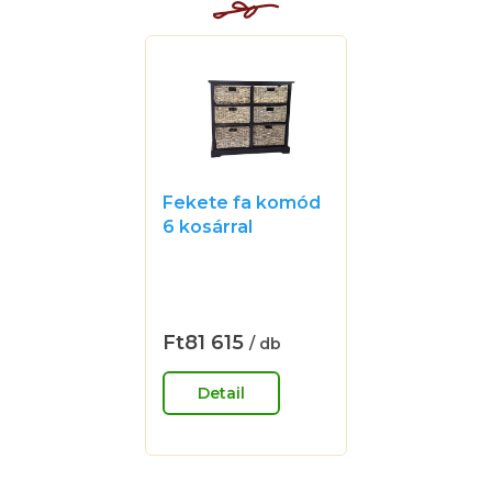
Fekete fa komód
6 kosárral
A
termék
átlagos
értékelése
Ft81 615
/ db
Egységár:
5-
ből
Detail
0,0
csillag.