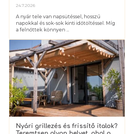
kedvenceket a nyári hőségtől?
24.7.2026
A nyár tele van napsütéssel, hosszú
napokkal és sok-sok kinti időtöltéssel. Míg
a felnőttek könnyen ...
Nyári grillezés és frissítő italok?
Teremtsen olyan helyet, ahol a