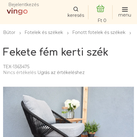
Ugrás
Bejelentkezés
a
fő
KOSÁR
tartalomhoz
Bútor
Fotelek és székek
Fonott fotelek és székek
Fekete fém kerti szék
TEX-1363475
A
Nincs értékelés
Ugrás az értékeléshez
termék
átlagos
értékelése
5-
ből
0,0
csillag.