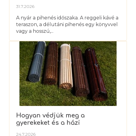
kipihenheti magát
31.7.2026
A nyár a pihenés időszaka. A reggeli kávé a
teraszon, a délutáni pihenés egy könyvvel
vagy a hosszú,...
Hogyan védjük meg a
gyerekeket és a házi
kedvenceket a nyári hőségtől?
24.7.2026