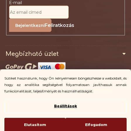
E-mail
Feliratkozás
Megbízható üzlet
Sütiket használunk, hogy Ön kényelmesen böngészhesse a weboldalt, és
Az ügyfelek számára
hogy az analitika segítségével folyamatosan javíthassuk annak
funkcionalitását, teljesítményét és használhatóságát.
Bővebben
Beállítások
Copyright 2026
Vingo
. Minden jog fenntartva.
Elutasítom
Elfogadom
Shoptet készítette
| Code
ehopGuru