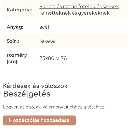
Fonott és rattan fotelek és székek
Kategória
:
felnőtteknek és gyerekeknek
Anyag
:
acél
Szín.
:
fekete
rozměry
73x80, v. 78
(cm)
:
Beszélgetés
Legyen az első, aki véleményt ír ehhez a tételhez!
Hozzászólás hozzáadása