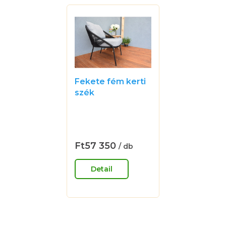
Fekete fém kerti
szék
A
termék
átlagos
értékelése
Ft57 350
/ db
Egységár:
5-
ből
Detail
0,0
csillag.