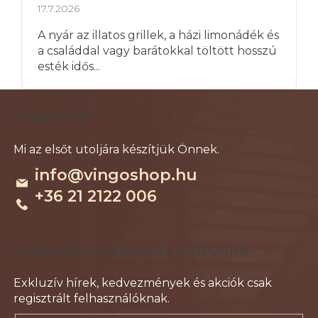
17.7.2026
A nyár az illatos grillek, a házi limonádék és
a családdal vagy barátokkal töltött hosszú
esték idős...
L
Kapcsolat
á
b
l
info
@
vingoshop.hu
é
+36 21 2122 006
c
Feliratkozás hírlevélre