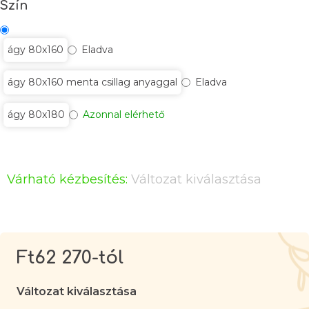
Szín
ágy 80x160
Eladva
ágy 80x160 menta csillag anyaggal
Eladva
ágy 80x180
Azonnal elérhető
Várható kézbesítés:
Változat kiválasztása
Ft62 270
-tól
Egységár:
Változat kiválasztása