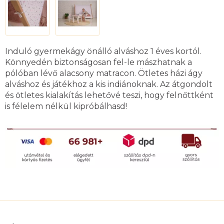
Induló gyermekágy önálló alváshoz 1 éves kortól.
Könnyedén biztonságosan fel-le mászhatnak a
pólóban lévő alacsony matracon. Ötletes házi ágy
alváshoz és játékhoz a kis indiánoknak. Az átgondolt
és ötletes kialakítás lehetővé teszi, hogy felnőttként
is félelem nélkül kipróbálhasd!