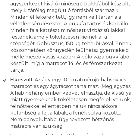
ágyszerkezet kiváló minőségű bükkfából készült,
mely kizárólag megújuló forrásból származik.
Minden él lekerekített, így nem kell tartania a
véletlen sérülésektől. A bükkfa tartós és karcálló.
Minden fa alkatrészt minősített vízbázisú lakkal
festenek, amely tökéletesen kiemeli a fa
szépségét. Robusztus, 150 kg teherbírással. Ennek
köszönhetően könnyedén leülhetsz gyermekeid
mellé meseolvasás közben. A póló váza bükkfából
készült, míg a matracot 14 léc és fémszerkezet
tartja.
Elkészült
. Az ágy egy 10 cm átmérőjű habszivacs
matracot és egy ágyrácsot tartalmaz. (Megjegyzés:
A hab néhány ember kedvét elriasztja, de kis súlya
miatt gyerekeknek tökéletesen megfelel. Velünk,
felnőttekkel ellentétben náluk nincs akkora
különbség a fej, a lábak, a fenék súlya között...
Nem bonyolultabb, úgynevezett hétzónás
matracra van szükség.