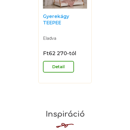
Gyerekágy
TEEPEE
A
Eladva
termék
átlagos
értékelése
Ft62 270
-tól
5-
Egységár:
ből
0,0
Detail
csillag.