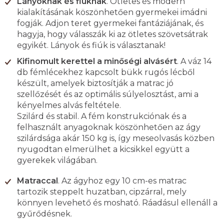
Lányoknak és fiúknak
. Ötletes és modern
kialakításának köszönhetően gyermekei imádni
fogják. Adjon teret gyermekei fantáziájának, és
hagyja, hogy válasszák ki az ötletes szövetsátrak
egyikét. Lányok és fiúk is választanak!
Kifinomult kerettel a minőségi alvásért
. A váz 14
db fémlécekhez kapcsolt bükk rugós lécből
készült, amelyek biztosítják a matrac jó
szellőzését és az optimális súlyelosztást, ami a
kényelmes alvás feltétele.
Szilárd és stabil. A fém konstrukciónak és a
felhasznált anyagoknak köszönhetően az ágy
szilárdsága akár 150 kg is, így meseolvasás közben
nyugodtan elmerülhet a kicsikkel együtt a
gyerekek világában.
Matraccal
. Az ágyhoz egy 10 cm-es matrac
tartozik steppelt huzatban, cipzárral, mely
könnyen levehető és mosható. Ráadásul ellenáll a
gyűrődésnek.