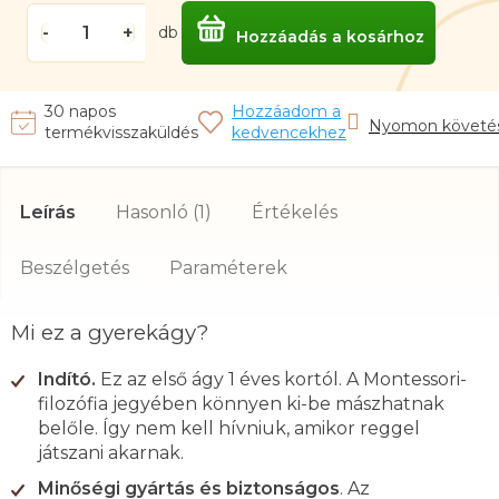
db
Hozzáadás a kosárhoz
Nyomon követé
Leírás
Hasonló (1)
Értékelés
Beszélgetés
Mi ez a gyerekágy?
Indító.
Ez az első ágy 1 éves kortól. A Montessori-
filozófia jegyében könnyen ki-be mászhatnak
belőle. Így nem kell hívniuk, amikor reggel
játszani akarnak.
Minőségi gyártás és biztonságos
. Az