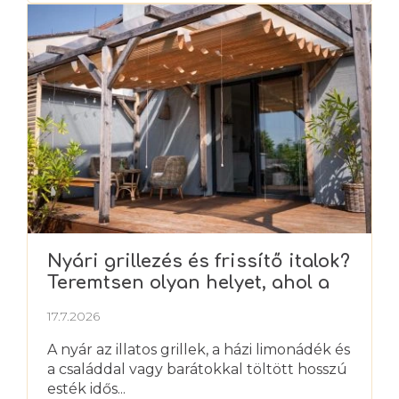
Nyári grillezés és frissítő italok?
Teremtsen olyan helyet, ahol a
nyarat igazán élvezheti
17.7.2026
A nyár az illatos grillek, a házi limonádék és
a családdal vagy barátokkal töltött hosszú
esték idős...