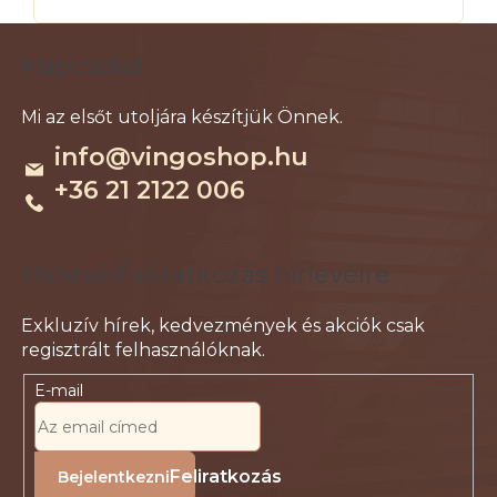
L
Kapcsolat
á
b
l
info
@
vingoshop.hu
é
+36 21 2122 006
c
Feliratkozás hírlevélre
E-mail
Feliratkozás