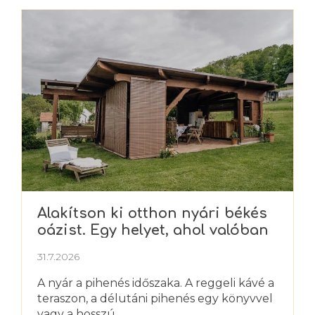
Alakítson ki otthon nyári békés
oázist. Egy helyet, ahol valóban
kipihenheti magát
31.7.2026
A nyár a pihenés időszaka. A reggeli kávé a
teraszon, a délutáni pihenés egy könyvvel
vagy a hosszú,...