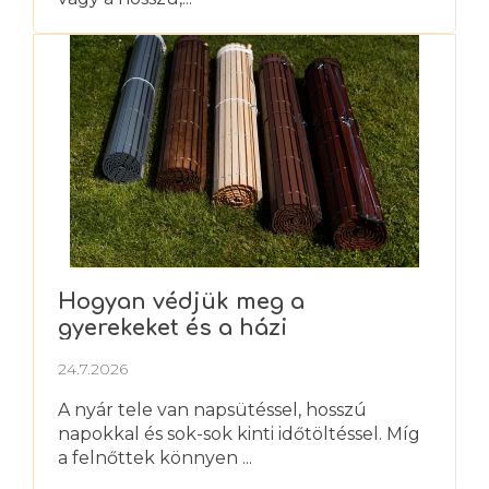
Hogyan védjük meg a
gyerekeket és a házi
kedvenceket a nyári hőségtől?
24.7.2026
A nyár tele van napsütéssel, hosszú
napokkal és sok-sok kinti időtöltéssel. Míg
a felnőttek könnyen ...