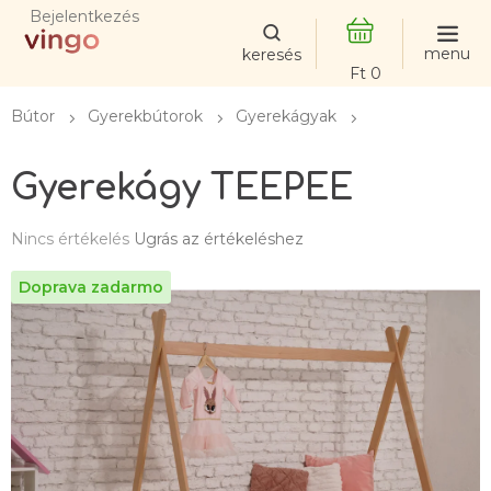
Ugrás
Bejelentkezés
a
fő
KOSÁR
tartalomhoz
Bútor
Gyerekbútorok
Gyerekágyak
Gyerekágy TEEPEE
A
Nincs értékelés
Ugrás az értékeléshez
termék
átlagos
értékelése
5-
ből
0,0
csillag.