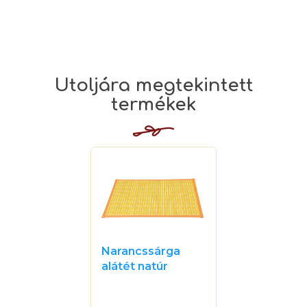
Narancssárga
alátét natúr
csíkkal
A