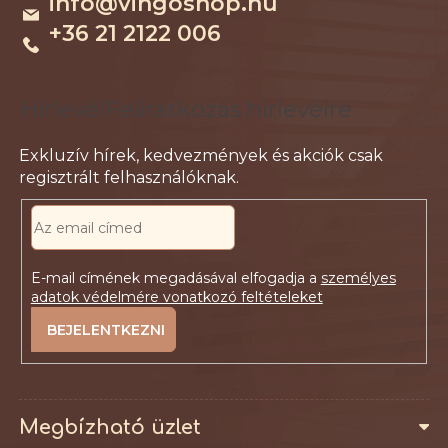
info
@
vingoshop.hu
é
+36 21 2122 006
c
Feliratkozás hírlevélre
E-mail címének megadásával elfogadja a
személyes
adatok védelmére vonatkozó feltételeket
FELIRATKOZÁS
Megbízható üzlet