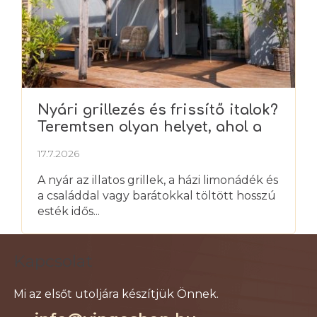
Nyári grillezés és frissítő italok?
Teremtsen olyan helyet, ahol a
nyarat igazán élvezheti
17.7.2026
A nyár az illatos grillek, a házi limonádék és
a családdal vagy barátokkal töltött hosszú
esték idős...
L
Kapcsolat
á
b
l