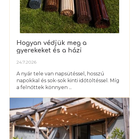
Hogyan védjük meg a
gyerekeket és a házi
kedvenceket a nyári hőségtől?
24.7.2026
A nyár tele van napsütéssel, hosszú
napokkal és sok-sok kinti időtöltéssel. Míg
a felnőttek könnyen ...