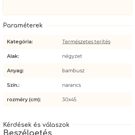
Kategória
:
Természetes terítés
Alak
:
négyzet
Anyag
:
bambusz
Szín.
:
narancs
rozměry (cm)
:
30x45
Beszélgetés