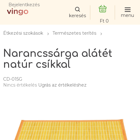
Ugrás
Bejelentkezés
a
fő
KOSÁR
tartalomhoz
Étkezési szokások
Természetes terítés
Narancssárga alátét
natúr csíkkal
CD-015G
A
Nincs értékelés
Ugrás az értékeléshez
termék
átlagos
értékelése
5-
ből
0,0
csillag.