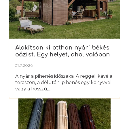
Alakítson ki otthon nyári békés
oázist. Egy helyet, ahol valóban
kipihenheti magát
31.7.2026
A nyár a pihenés időszaka. A reggeli kávé a
teraszon, a délutáni pihenés egy könyvvel
vagy a hosszú,...