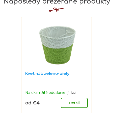
Naposledy prezerané produkty
Kvetináč zeleno-biely
Priemerné
Na okamžité odoslanie
(4 ks)
hodnotenie
produktu
od
€4
je
Detail
Jednotková
0,0
cena:
z