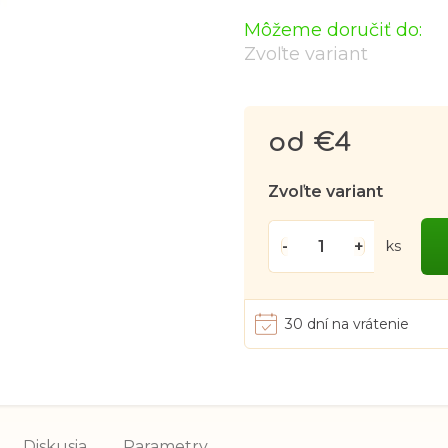
Môžeme doručiť do:
Zvoľte variant
od
€4
Jednotková
cena:
Zvoľte variant
ks
30 dní na vrátenie
Diskusia
Parametry