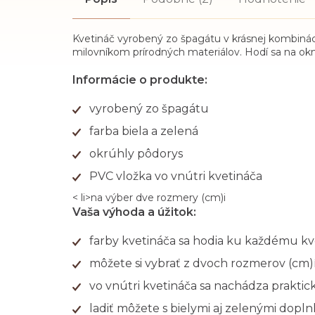
Kvetináč vyrobený zo špagátu v krásnej kombinácii 
milovníkom prírodných materiálov. Hodí sa na okná,
Informácie o produkte:
vyrobený zo špagátu
farba biela a zelená
okrúhly pôdorys
PVC vložka vo vnútri kvetináča
< li>na výber dve rozmery (cm)i
Vaša výhoda a úžitok:
farby kvetináča sa hodia ku každému k
môžete si vybrať z dvoch rozmerov (cm)
vo vnútri kvetináča sa nachádza praktick
ladiť môžete s bielymi aj zelenými dopl