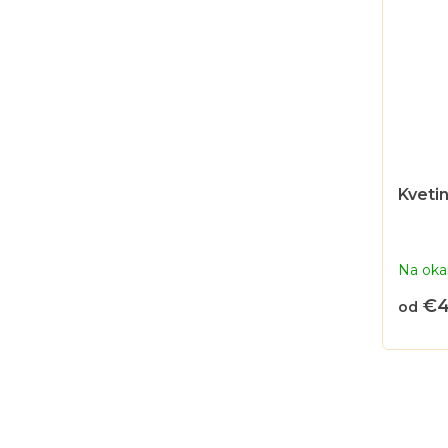
Kveti
Na oka
€
od