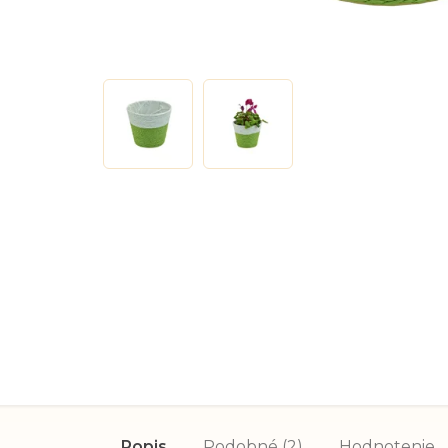
Popis
Podobné (2)
Hodnotenie