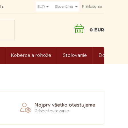
Prihlásenie
EUR
Slovenčina
NÁKUPNÝ
KOŠÍK
Koberce a rohože
Stolovanie
Doplnky do 
Najprv všetko otestujeme
Prísne testovanie