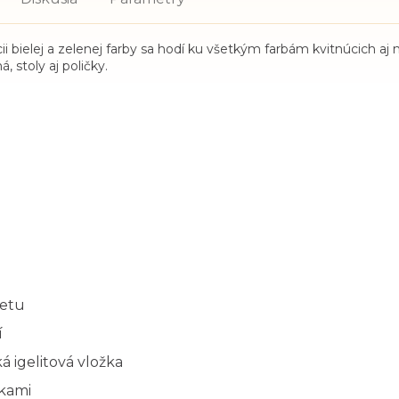
bielej a zelenej farby sa hodí ku všetkým farbám kvitnúcich aj ne
 stoly aj poličky.
vetu
í
á igelitová vložka
nkami