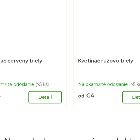
náč červený-biely
Kvetináč ružovo-biely
mžité odoslanie
(>5 ks)
Na okamžité odoslanie
(>5 k
4
€4
od
Detail
Det