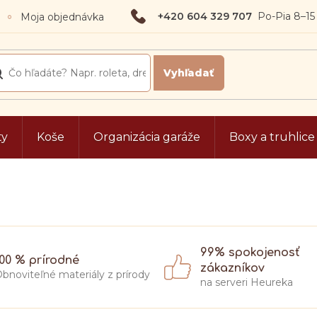
+420 604 329 707
Moja objednávka
ty
Koše
Organizácia garáže
Boxy a truhlice
99% spokojenosť
100 % prírodné
zákazníkov
bnoviteľné materiály z prírody
na serveri Heureka