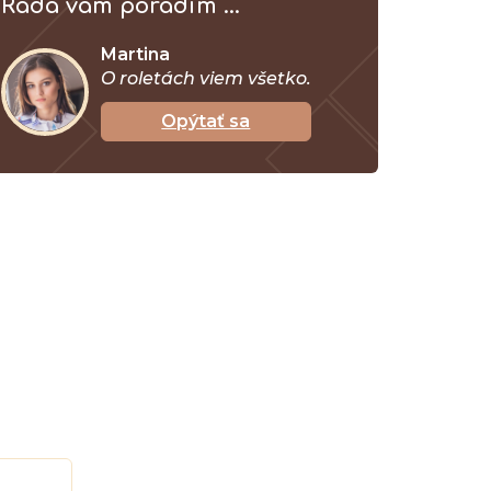
Ráda vám poradím ...
Martina
O roletách viem všetko.
Opýtať sa