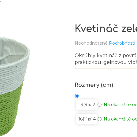
Kvetináč zel
Priemerné
Neohodnotené
Podrobnosti
hodnotenie
produktu
Okrúhly kvetináč z povr
je
praktickou igelitovou vlo
0,0
z
5
hviezdičiek.
Rozmery (cm)
13(9)x12
Na okamžité od
16(11)x14
Na okamžité od