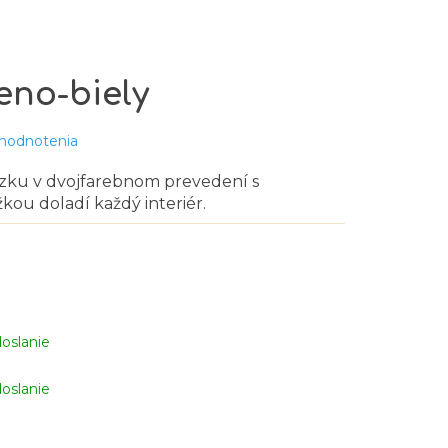
eno-biely
 hodnotenia
ázku v dvojfarebnom prevedení s
žkou doladí každý interiér.
oslanie
oslanie