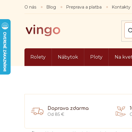
Prejsť
O nás
Blog
Preprava a platba
Kontakty
na
obsah
Rolety
Nábytok
Ploty
Na kve
Doprava zdarma
Od 85 €
O