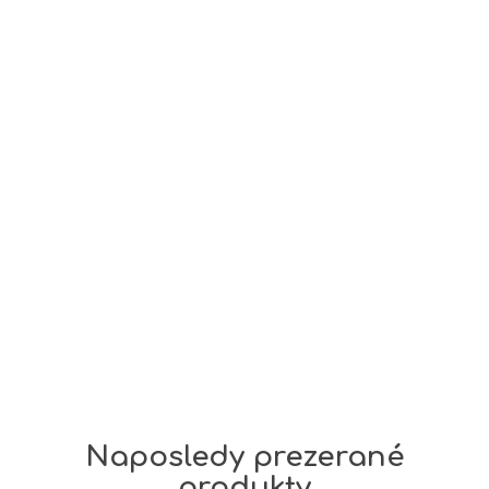
Pridať hodnotenie
Buďte prvý, kto napíše príspevok k tejto položke.
Pridať komentár
Naposledy prezerané
produkty