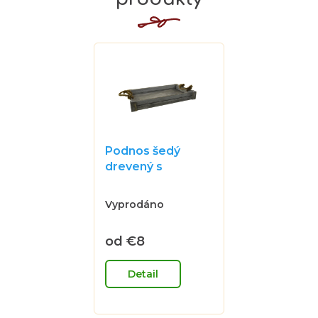
Podnos šedý
drevený s
lanovými ušami
Priemerné
Vyprodáno
hodnotenie
produktu
je
od
€8
0,0
Jednotková
z
cena:
5
Detail
hviezdičiek.