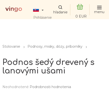
Prejsť
na
obsah
NÁKUPNÝ
Prihlásenie
KOŠÍK
Stolovanie
Podnosy, misky, dózy, príborníky
Podnos šedý drevený s
lanovými ušami
Priemerné
Neohodnotené
Podrobnosti hodnotenia
hodnotenie
produktu
je
0,0