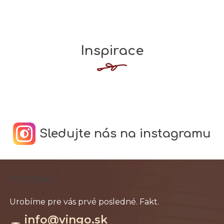
Inspirace
Sledujte nás na instagramu
Z
Kontakt
á
p
ä
info
@
vingo.sk
t