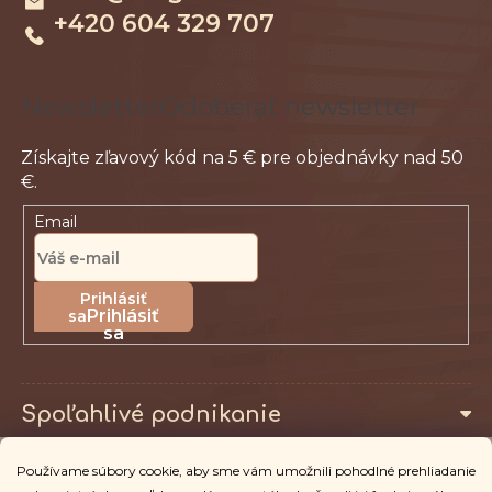
+420 604 329 707
i
e
Odoberať newsletter
Email
Prihlásiť
sa
Spoľahlivé podnikanie
Používame súbory cookie, aby sme vám umožnili pohodlné prehliadanie
Pro zákazníky