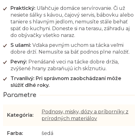
Praktický:
Uľahčuje domáce servírovanie. Či už
nesiete šálky s kávou, čajový servis, bábovku alebo
taniere s hlavným jedlom, nemusíte stále behať
späť do kuchyni. Doneste si na terasu, záhradu aj
do obývačky všetko naraz.
S ušami:
Vďaka pevným uchom sa tácka veľmi
dobre drží. Nemusíte sa báť podnos plne naložiť.
Pevný:
Prenášané veci na tácke dobre držia,
zvýšené hrany zabraňujú ich skĺznutiu.
Trvanlivý:
Pri správnom zaobchádzaní môže
slúžiť dlhé roky.
Podnosy, misky, dózy a príborníky z
Kategória
:
prírodných materiálov
Farba
:
šedá