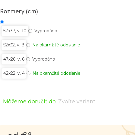
Rozmery (cm)
57x37, v. 10
Vyprodáno
52x32, v. 8
Na okamžité odoslanie
47x26, v. 6
Vyprodáno
42x22, v. 4
Na okamžité odoslanie
Môžeme doručiť do:
Zvoľte variant
Jednotková