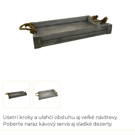
z
5
hviezdičiek.
Ušetrí kroky a uľahčí obsluhu aj veľké návštevy.
Poberte naraz kávový servis aj sladké dezerty.