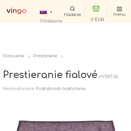
Prejsť
na
obsah
NÁKUPNÝ
Prihlásenie
KOŠÍK
Stolovanie
Prestieranie
Prestieranie fialové
HY397-26
Priemerné
Neohodnotené
Podrobnosti hodnotenia
hodnotenie
produktu
je
0,0
z
5
hviezdičiek.