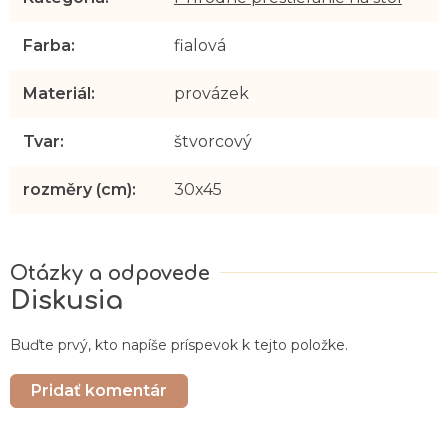
Farba
:
fialová
Materiál
:
provázek
Tvar
:
štvorcový
rozměry (cm)
:
30x45
Diskusia
Buďte prvý, kto napíše príspevok k tejto položke.
Pridať komentár