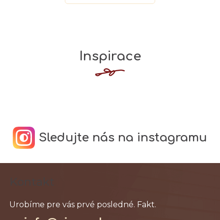
Inspirace
Sledujte nás na instagramu
Z
Kontakt
á
p
ä