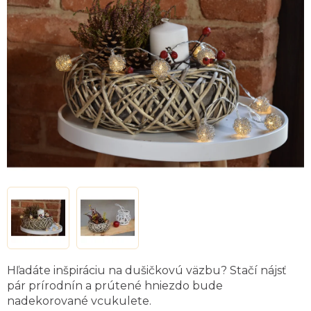
z
5
hviezdičiek.
Hľadáte inšpiráciu na dušičkovú väzbu? Stačí nájsť
pár prírodnín a prútené hniezdo bude
nadekorované vcukulete.