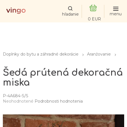
Prejsť
na
obsah
NÁKUPNÝ
KOŠÍK
Doplnky do bytu a záhradné dekorácie
Aranžovanie
Šedá prútená dekoračná
miska
P-4A684-S/S
Priemerné
Neohodnotené
Podrobnosti hodnotenia
hodnotenie
produktu
je
0,0