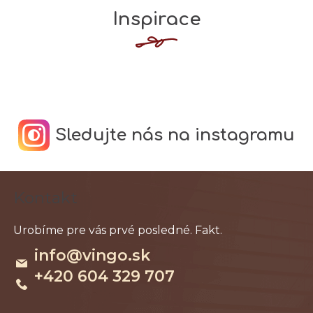
Inspirace
Sledujte nás na instagramu
Z
Kontakt
á
p
ä
info
@
vingo.sk
t
+420 604 329 707
i
e