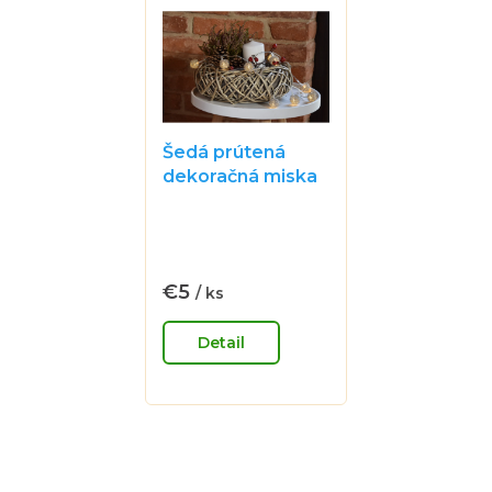
Šedá prútená
dekoračná miska
Priemerné
hodnotenie
produktu
je
€5
/ ks
Jednotková
0,0
cena:
z
Detail
5
hviezdičiek.