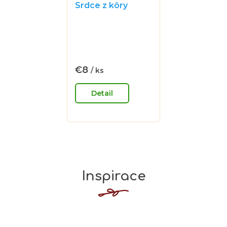
Srdce z kôry
Priemerné
hodnotenie
produktu
je
€8
/ ks
Jednotková
0,0
cena:
z
Detail
5
hviezdičiek.
Inspirace