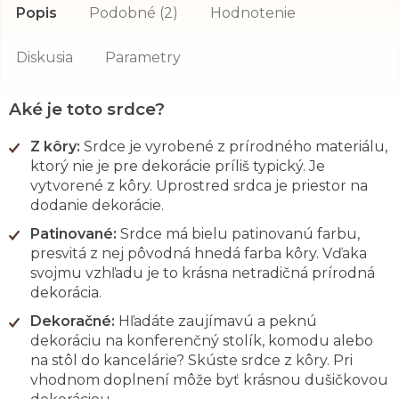
Popis
Podobné (2)
Hodnotenie
Diskusia
Parametry
Aké je toto srdce?
Z kôry:
Srdce je vyrobené z prírodného materiálu,
ktorý nie je pre dekorácie príliš typický. Je
vytvorené z kôry. Uprostred srdca je priestor na
dodanie dekorácie.
Patinované:
Srdce má bielu patinovanú farbu,
presvitá z nej pôvodná hnedá farba kôry. Vďaka
svojmu vzhľadu je to krásna netradičná prírodná
dekorácia.
Dekoračné:
Hľadáte zaujímavú a peknú
dekoráciu na konferenčný stolík, komodu alebo
na stôl do kancelárie? Skúste srdce z kôry. Pri
vhodnom doplnení môže byť krásnou dušičkovou