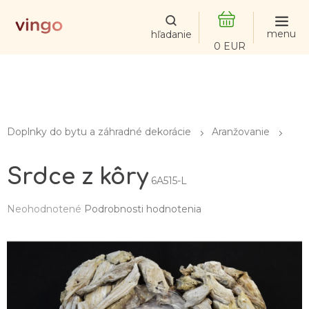
Prejsť
na
obsah
NÁKUPNÝ
KOŠÍK
Doplnky do bytu a záhradné dekorácie
Aranžovanie
Srdce z kôry
6A515-L
Priemerné
Neohodnotené
Podrobnosti hodnotenia
hodnotenie
produktu
je
0,0
z
5
hviezdičiek.