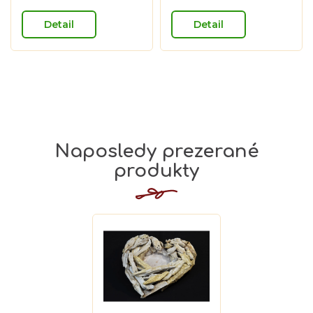
5,0
z
Detail
Detail
5
hviezdičiek.
Naposledy prezerané
produkty