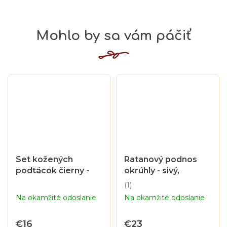
Set kožených
Ratanový podnos
podtácok čierny -
okrúhly - sivý,
5+1 ks
priemer 47 cm
(1)
Priemerné
Na okamžité odoslanie
Na okamžité odoslanie
hodnotenie
produktu
je
€16
€23