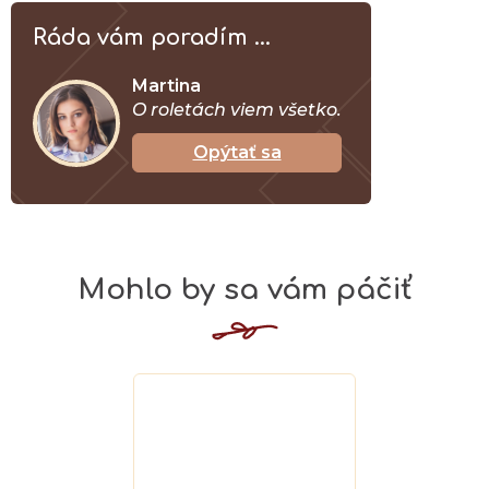
Ráda vám poradím ...
Martina
O roletách viem všetko.
Opýtať sa