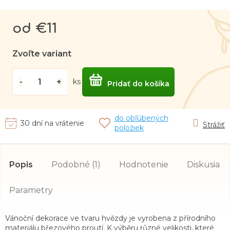
od
€11
Jednotková
cena:
Zvoľte variant
ks
Pridať do košíka
do obľúbených
30 dní na vrátenie
Strážiť
položiek
Popis
Podobné (1)
Hodnotenie
Diskusia
Parametry
Vánoční dekorace ve tvaru hvězdy je vyrobena z přírodního
materiálu březového proutí. K výběru různé velikosti, které