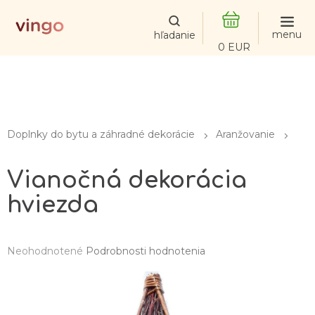
Prejsť
na
obsah
NÁKUPNÝ
KOŠÍK
Doplnky do bytu a záhradné dekorácie
Aranžovanie
Vianočná dekorácia
hviezda
Priemerné
Neohodnotené
Podrobnosti hodnotenia
hodnotenie
produktu
je
0,0