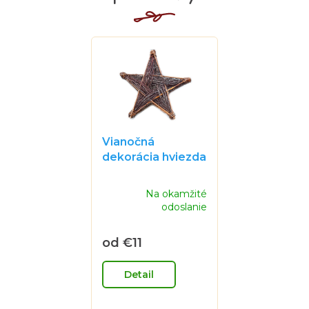
Vianočná
dekorácia hviezda
Priemerné
Na okamžité
hodnotenie
odoslanie
produktu
je
0,0
od
€11
z
Jednotková
5
cena:
hviezdičiek.
Detail