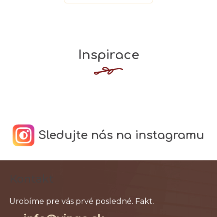
Inspirace
Sledujte nás na instagramu
Z
Kontakt
á
p
ä