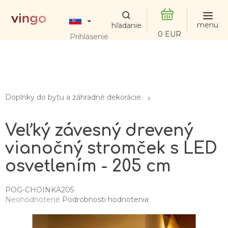
Prejsť
na
obsah
NÁKUPNÝ
Prihlásenie
KOŠÍK
Doplnky do bytu a záhradné dekorácie
Veľký závesný drevený
vianočný stromček s LED
osvetlením - 205 cm
POG-CHOINKA205
Priemerné
Neohodnotené
Podrobnosti hodnotenia
hodnotenie
produktu