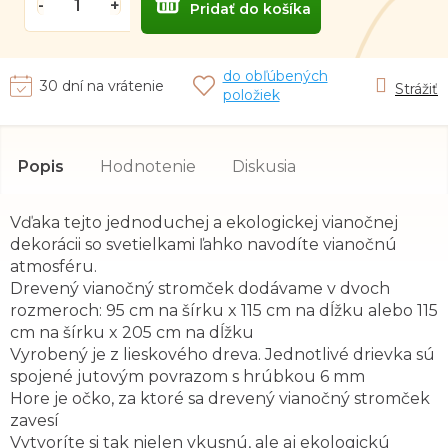
Pridať do košíka
do obľúbených
30 dní na vrátenie
Strážiť
položiek
Popis
Hodnotenie
Diskusia
Vďaka tejto jednoduchej a ekologickej vianočnej
dekorácii so svetielkami ľahko navodíte vianočnú
atmosféru.
Drevený vianočný stromček dodávame v dvoch
rozmeroch: 95 cm na šírku x 115 cm na dĺžku alebo 115
cm na šírku x 205 cm na dĺžku
Vyrobený je z lieskového dreva. Jednotlivé drievka sú
spojené jutovým povrazom s hrúbkou 6 mm
Hore je očko, za ktoré sa drevený vianočný stromček
zavesí
Vytvoríte si tak nielen vkusnú, ale aj ekologickú