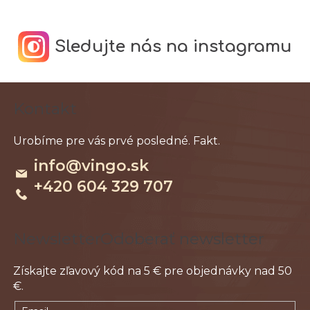
Sledujte nás na instagramu
Z
Kontakt
á
p
ä
info
@
vingo.sk
t
+420 604 329 707
i
e
Odoberať newsletter