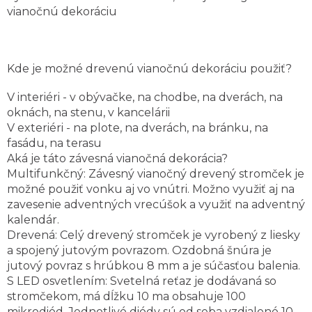
vianočnú dekoráciu
Kde je možné drevenú vianočnú dekoráciu použiť?
V interiéri - v obývačke, na chodbe, na dverách, na
oknách, na stenu, v kancelárii
V exteriéri - na plote, na dverách, na bránku, na
fasádu, na terasu
Aká je táto závesná vianočná dekorácia?
Multifunkčný: Závesný vianočný drevený stromček je
možné použiť vonku aj vo vnútri. Možno využiť aj na
zavesenie adventných vrecúšok a využiť na adventný
kalendár.
Drevená: Celý drevený stromček je vyrobený z liesky
a spojený jutovým povrazom. Ozdobná šnúra je
jutový povraz s hrúbkou 8 mm a je súčasťou balenia.
S LED osvetlením: Svetelná reťaz je dodávaná so
stromčekom, má dĺžku 10 ma obsahuje 100
mikrodiód. Jednotlivé diódy sú od seba vzdialené 10