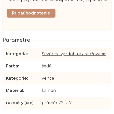
Pridať hodnotenie
Kategória
:
Sezónna výzdoba a aranžovanie
Farba
:
šedá
Kategorie
:
vence
Materiál
:
kameň
rozměry (cm)
:
průměr 22, v. 7