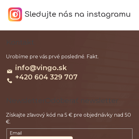
Sledujte nás na instagramu
Z
Kontakt
á
p
ä
info
@
vingo.sk
t
+420 604 329 707
i
e
Odoberať newsletter
Email