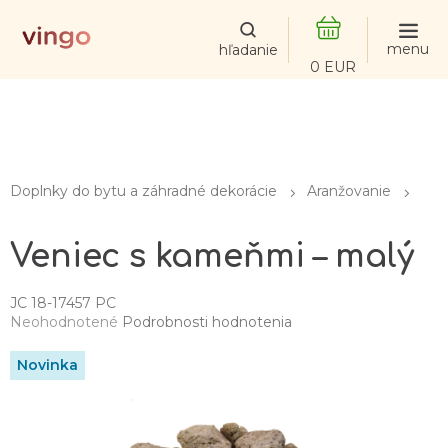
Prejsť
na
obsah
NÁKUPNÝ
KOŠÍK
Doplnky do bytu a záhradné dekorácie
Aranžovanie
Veniec s kameňmi – malý
JC 18-17457 PC
Priemerné
Neohodnotené
Podrobnosti hodnotenia
hodnotenie
produktu
Novinka
je
0,0
z
5