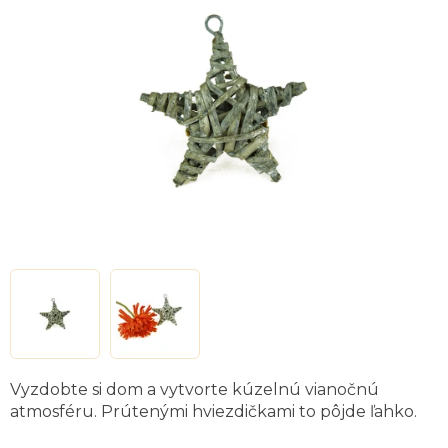
z
5
hviezdičiek.
Vyzdobte si dom a vytvorte kúzelnú vianočnú
atmosféru. Prútenými hviezdičkami to pôjde ľahko.