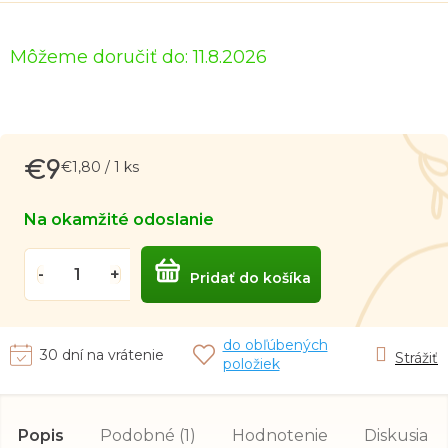
Môžeme doručiť do:
11.8.2026
€9
Jednotková
€1,80 / 1 ks
cena:
Na okamžité odoslanie
Pridať do košíka
do obľúbených
30 dní na vrátenie
Strážiť
položiek
Popis
Podobné (1)
Hodnotenie
Diskusia