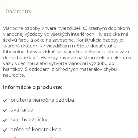
Parametry
Vianočné ozdoby v tvare hviezdičiek sú krásnym doplnkom
vianočnej výzdoby vo všetkých interiéroch. Hviezdička má
šedivú farbu a očko na zavesenie. Konštrukcia ozdoby je
tvorená drôtom. K hviezdičkám môžete dodať stuhu
ľubovoľnej farby a získať tak vianočnú dekoráciu, ktorá vám
doma bude ladiť. Hviezdy zaveste na stromček, do okna, na
vázu s čečinou alebo vytvorte vianočnú výzdobu do
hrantíkov. S ozdobami z prírodných materiálov chybu
neurobíte.
Informácie o produkte:
prútená vianočná ozdoba
sivá farba
tvar hviezdičky
drôtená konštrukcia