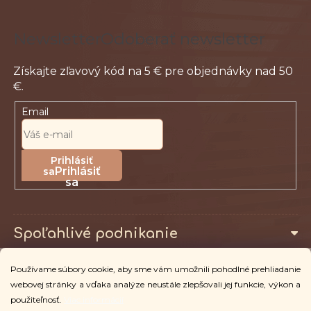
e
Odoberať newsletter
Email
Prihlásiť
sa
Spoľahlivé podnikanie
Používame súbory cookie, aby sme vám umožnili pohodlné prehliadanie
Pro zákazníky
webovej stránky a vďaka analýze neustále zlepšovali jej funkcie, výkon a
použiteľnosť.
Viac informácií