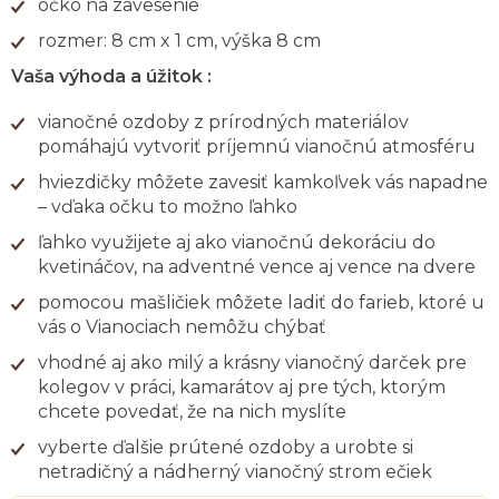
očko na zavesenie
rozmer: 8 cm x 1 cm, výška 8 cm
Vaša výhoda a úžitok :
vianočné ozdoby z prírodných materiálov
pomáhajú vytvoriť príjemnú vianočnú atmosféru
hviezdičky môžete zavesiť kamkoľvek vás napadne
– vďaka očku to možno ľahko
ľahko využijete aj ako vianočnú dekoráciu do
kvetináčov, na adventné vence aj vence na dvere
pomocou mašličiek môžete ladiť do farieb, ktoré u
vás o Vianociach nemôžu chýbať
vhodné aj ako milý a krásny vianočný darček pre
kolegov v práci, kamarátov aj pre tých, ktorým
chcete povedať, že na nich myslíte
vyberte ďalšie prútené ozdoby a urobte si
netradičný a nádherný vianočný strom ečiek