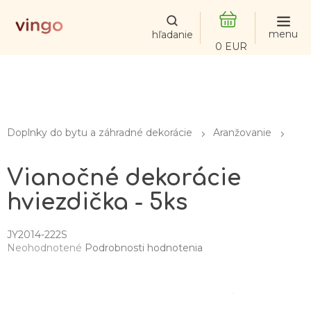
Prejsť
na
obsah
NÁKUPNÝ
KOŠÍK
Doplnky do bytu a záhradné dekorácie
Aranžovanie
Vianočné dekorácie
hviezdička - 5ks
JY2014-222S
Priemerné
Neohodnotené
Podrobnosti hodnotenia
hodnotenie
produktu
je
0,0