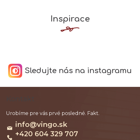
Inspirace
Sledujte nás na instagramu
Z
Kontakt
á
p
ä
info
@
vingo.sk
t
+420 604 329 707
i