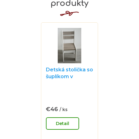
produkty
Detská stolička so
šuplíkom v
dubovom odtieni
Priemerné
hodnotenie
produktu
je
€46
/ ks
Jednotková
0,0
cena:
z
Detail
5
hviezdičiek.