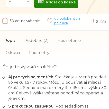
Pridať do košíka
do obľúbených
30 dní na vrátenie
Strážiť
položiek
Popis
Podobné (2)
Hodnotenie
Diskusia
Parametry
Čo je to vysoká stolička?
Aj pre tých najmenších
. Stolička je určená pre deti
vo veku 1,5 - 7 rokov. Môžu ju používať aj mladší
školáci. Sedadlo má rozmery 31 x 35 cm a výšku 30
cm. Celková výška vrátane pohodlného operadla
je 64 cm.
S praktickou zásuvkou.
Pod sedadlom sa