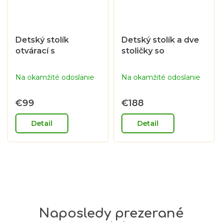
Detský stolík
Detský stolík a dve
otvárací s
stoličky so
priehradkou v
šuplíčkami v
dubovom odtieni
dubovom odtieni
Na okamžité odoslanie
Na okamžité odoslanie
€99
€188
Detail
Detail
Naposledy prezerané