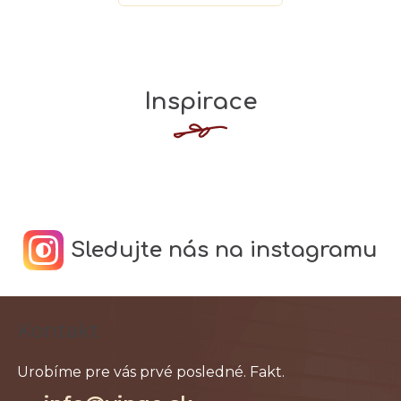
Inspirace
Sledujte nás na instagramu
Z
Kontakt
á
p
ä