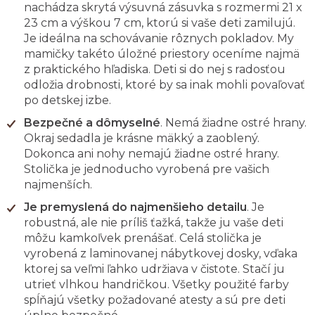
nachádza skrytá výsuvná zásuvka s rozmermi 21 x
23 cm a výškou 7 cm, ktorú si vaše deti zamilujú.
Je ideálna na schovávanie rôznych pokladov. My
mamičky takéto úložné priestory oceníme najmä
z praktického hľadiska. Deti si do nej s radosťou
odložia drobnosti, ktoré by sa inak mohli povaľovať
po detskej izbe.
Bezpečné a dômyselné
. Nemá žiadne ostré hrany.
Okraj sedadla je krásne mäkký a zaoblený.
Dokonca ani nohy nemajú žiadne ostré hrany.
Stolička je jednoducho vyrobená pre vašich
najmenších.
Je premyslená do najmenšieho detailu
. Je
robustná, ale nie príliš ťažká, takže ju vaše deti
môžu kamkoľvek prenášať. Celá stolička je
vyrobená z laminovanej nábytkovej dosky, vďaka
ktorej sa veľmi ľahko udržiava v čistote. Stačí ju
utrieť vlhkou handričkou. Všetky použité farby
spĺňajú všetky požadované atesty a sú pre deti