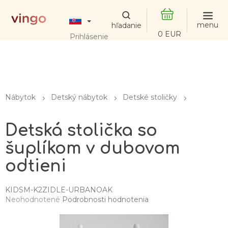
Prejsť
na
obsah
NÁKUPNÝ
Prihlásenie
KOŠÍK
Nábytok
Detský nábytok
Detské stoličky
Detská stolička so
šuplíkom v dubovom
odtieni
KIDSM-K2ZIDLE-URBANOAK
Priemerné
Neohodnotené
Podrobnosti hodnotenia
hodnotenie
produktu