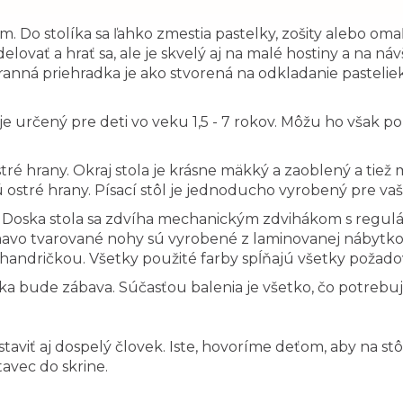
 Do stolíka sa ľahko zmestia pastelky, zošity alebo oma
lovať a hrať sa, ale je skvelý aj na malé hostiny a na ná
tranná priehradka je ako stvorená na odkladanie pasteli
k je určený pre deti vo veku 1,5 - 7 rokov. Môžu ho však p
tré hrany. Okraj stola je krásne mäkký a zaoblený a tiež 
stré hrany. Písací stôl je jednoducho vyrobený pre vaše
. Doska stola sa zdvíha mechanickým zdvihákom s regulác
ímavo tvarované nohy sú vyrobené z laminovanej nábytkov
ou handričkou. Všetky použité farby spĺňajú všetky požad
líka bude zábava. Súčasťou balenia je všetko, čo potrebu
staviť aj dospelý človek. Iste, hovoríme deťom, aby na st
avec do skrine.