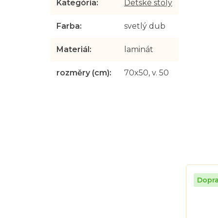
Kategória
:
Detské stoly
Farba
:
svetlý dub
Materiál
:
laminát
rozměry (cm)
:
70x50, v. 50