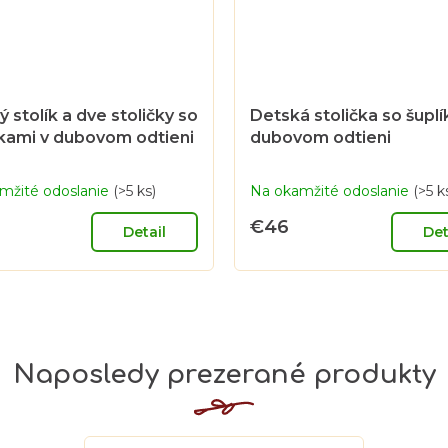
 stolík a dve stoličky so
Detská stolička so šupl
čkami v dubovom odtieni
dubovom odtieni
mžité odoslanie
(>5 ks)
Na okamžité odoslanie
(>5 k
€46
Detail
Det
Naposledy prezerané produkty