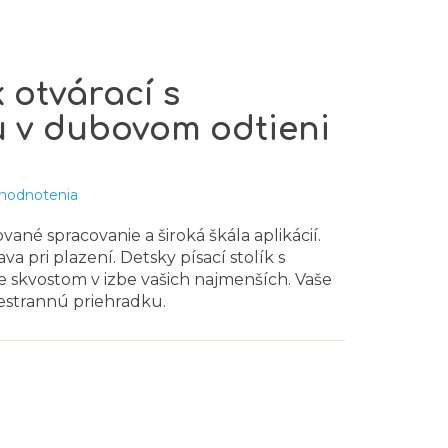
k otvárací s
 v dubovom odtieni
 hodnotenia
ované spracovanie a široká škála aplikácií.
a pri plazení. Detsky písací stolík s
 skvostom v izbe vašich najmenších. Vaše
riestrannú priehradku.