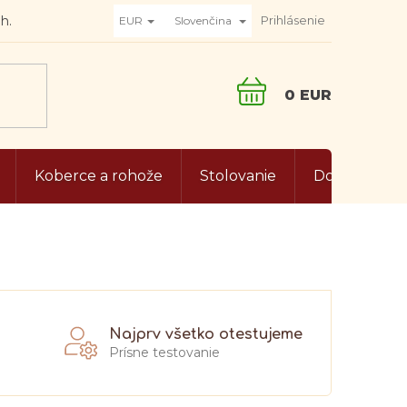
Prihlásenie
EUR
Slovenčina
NÁKUPNÝ
KOŠÍK
Koberce a rohože
Stolovanie
Doplnky do 
Najprv všetko otestujeme
Prísne testovanie