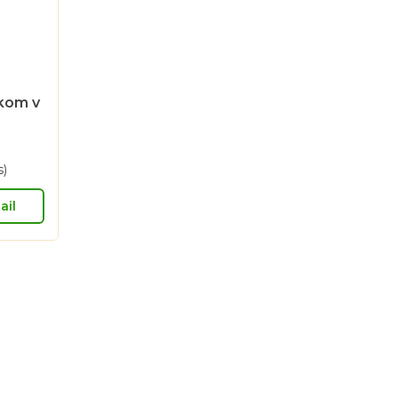
íkom v
s)
ail