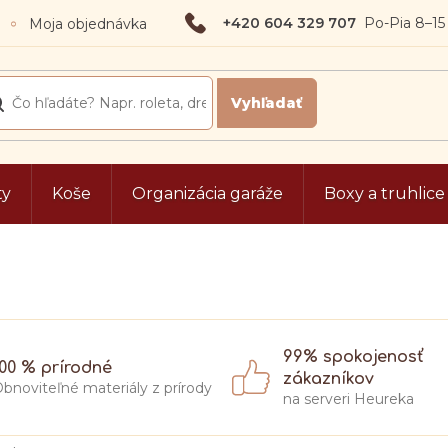
+420 604 329 707
Moja objednávka
ty
Koše
Organizácia garáže
Boxy a truhlice
99% spokojenosť
100 % prírodné
zákazníkov
bnoviteľné materiály z prírody
na serveri Heureka