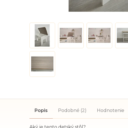
Popis
Podobné (2)
Hodnotenie
Aký je tento detský stôl?