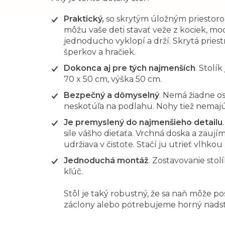
Praktický,
so skrytým úložným priestorom.
môžu vaše deti stavať veže z kociek, mode
jednoducho vyklopí a drží. Skrytá pries
šperkov a hračiek.
Dokonca aj pre tých najmenších
. Stolí
70 x 50 cm, výška 50 cm.
Bezpečný a dômyselný
. Nemá žiadne os
neskotúľa na podlahu. Nohy tiež nemajú o
Je premyslený do najmenšieho detailu
sile vášho dieťaťa. Vrchná doska a zauj
udržiava v čistote. Stačí ju utrieť vlhk
Jednoduchá montáž
. Zostavovanie sto
kľúč.
Stôl je taký robustný, že sa naň môže po
záclony alebo potrebujeme horný nadst