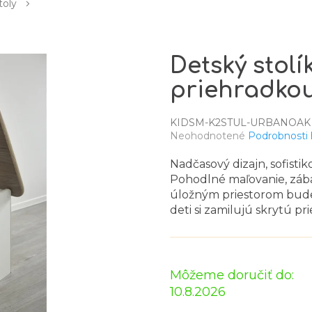
toly
Detský stolí
priehradkou
KIDSM-K2STUL-URBANOAK
Priemerné
Neohodnotené
Podrobnosti
hodnotenie
produktu
Nadčasový dizajn, sofistik
je
Pohodlné maľovanie, zábav
0,0
úložným priestorom bude
z
deti si zamilujú skrytú p
5
hviezdičiek.
Môžeme doručiť do:
10.8.2026