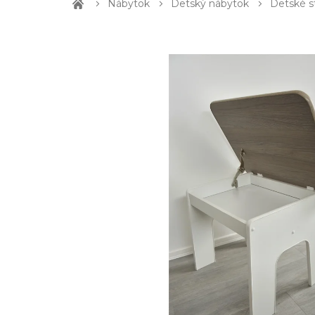
Nábytok
Detský nábytok
Detské s
Domov