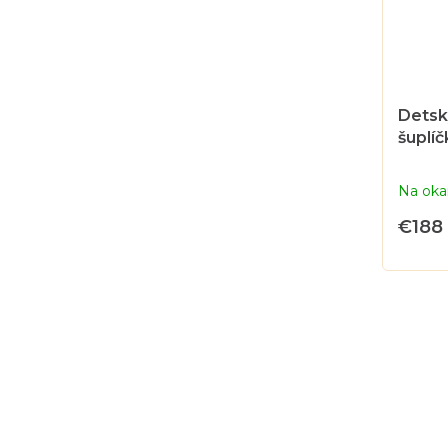
Detský
šuplí
Na oka
€188