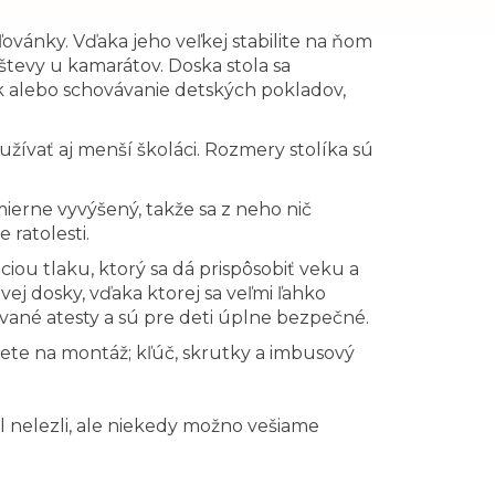
ľovánky. Vďaka jeho veľkej stabilite na ňom
vštevy u kamarátov. Doska stola sa
ek alebo schovávanie detských pokladov,
oužívať aj menší školáci. Rozmery stolíka sú
mierne vyvýšený, takže sa z neho nič
 ratolesti.
iou tlaku, ktorý sa dá prispôsobiť veku a
ej dosky, vďaka ktorej sa veľmi ľahko
ované atesty a sú pre deti úplne bezpečné.
jete na montáž; kľúč, skrutky a imbusový
ôl nelezli, ale niekedy možno vešiame