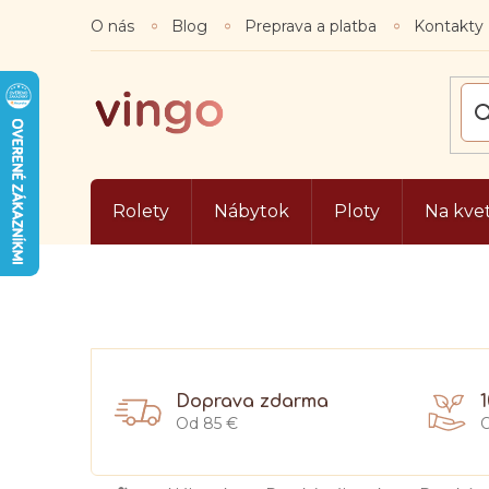
Prejsť
O nás
Blog
Preprava a platba
Kontakty
na
obsah
Rolety
Nábytok
Ploty
Na kve
Doprava zdarma
Od 85 €
O